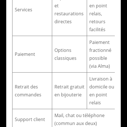
et
en point
Services
restaurations
relais,
directes
retours
facilités
Paiement
Options
fractionné
Paiement
classiques
possible
(via Alma)
Livraison à
Retrait des
Retrait gratuit
domicile ou
commandes
en bijouterie
en point
relais
Mail, chat ou téléphone
Support client
(commun aux deux)