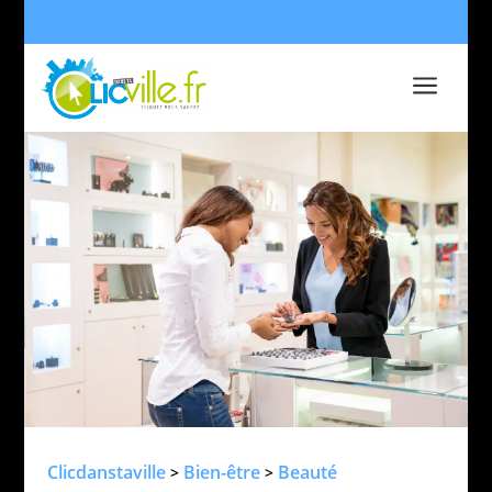
a
Clicdanstaville
Bien-être
Beauté
>
>