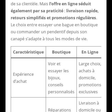
de sa clientèle. Mais
l’offre en ligne séduit
également par sa praticité
:
livraison rapide,
retours simplifiés et promotions régulières
.
Le choix entre essayer une bague en boutique
ou commander un pendentif depuis son
canapé s’adapte à tous les modes de vie.
Caractéristique
Boutique
En Ligne
Voir et
Large choix,
essayer les
achats à
Expérience
bijoux,
domicile,
d’achat
conseils
promotions
personnalisés
exclusives
Livraison à
Réparations
domicile ou