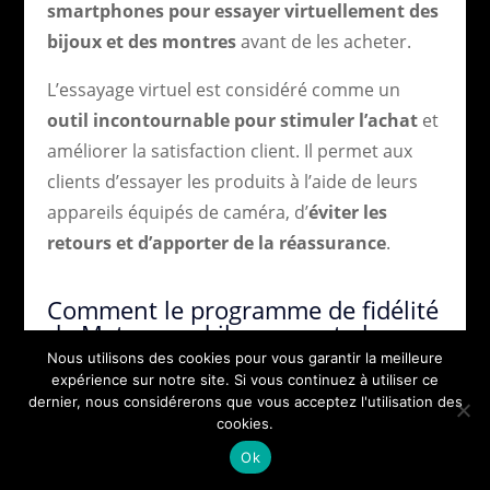
smartphones pour essayer virtuellement des
bijoux et des montres
avant de les acheter.
L’essayage virtuel est considéré comme un
outil incontournable pour stimuler l’achat
et
améliorer la satisfaction client. Il permet aux
clients d’essayer les produits à l’aide de leurs
appareils équipés de caméra, d’
éviter les
retours et d’apporter de la réassurance
.
Comment le programme de fidélité
de Maty prend-il en compte les
anniversaires ou événements
Nous utilisons des cookies pour vous garantir la meilleure
spéciaux des clients ?
expérience sur notre site. Si vous continuez à utiliser ce
dernier, nous considérerons que vous acceptez l'utilisation des
cookies.
Le programme de fidélité Maty, en particulier
Ok
pour les clients ayant atteint le statut “Or”, offre