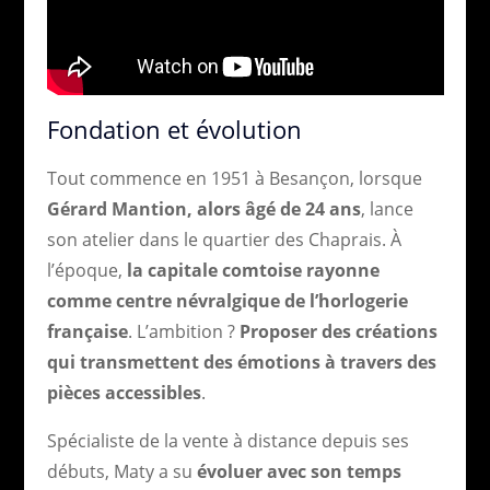
Fondation et évolution
Tout commence en 1951 à Besançon, lorsque
Gérard Mantion, alors âgé de 24 ans
, lance
son atelier dans le quartier des Chaprais. À
l’époque,
la capitale comtoise rayonne
comme centre névralgique de l’horlogerie
française
. L’ambition ?
Proposer des créations
qui transmettent des émotions à travers des
pièces accessibles
.
Spécialiste de la vente à distance depuis ses
débuts, Maty a su
évoluer avec son temps