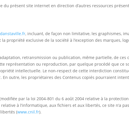
re du présent site internet en direction d’autres ressources présen
danstaville.fr
, incluant, de façon non limitative, les graphismes, ima
t la propriété exclusive de la société à l’exception des marques, l
 adaptation, retransmission ou publication, même partielle, de ces 
Cette représentation ou reproduction, par quelque procédé que ce s
propriété intellectuelle. Le non-respect de cette interdiction const
r. En outre, les propriétaires des Contenus copiés pourraient intent
modifiée par la loi 2004-801 du 6 août 2004 relative à la protecti
ative à l’informatique, aux fichiers et aux libertés, ce site n’a pas
ibertés (
www.cnil.fr
).