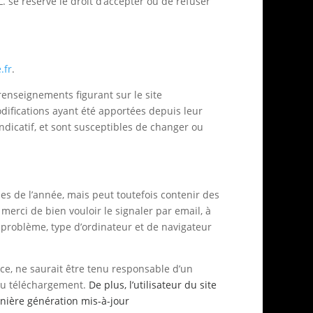
 se réserve le droit d’accepter ou de refuser
.fr
.
 renseignements figurant sur le site
difications ayant été apportées depuis leur
indicatif, et sont susceptibles de changer ou
des de l’année, mais peut toutefois contenir des
merci de bien vouloir le signaler par email, à
 problème, type d’ordinateur et de navigateur
nce, ne saurait être tenu responsable d’un
au téléchargement.
De plus, l’utilisateur du site
rnière génération mis-à-jour