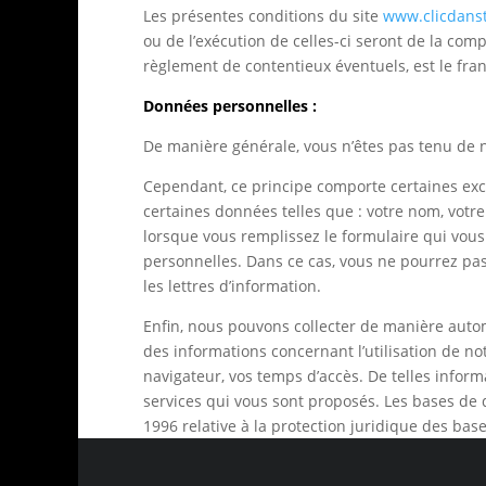
Les présentes conditions du site
www.clicdansta
ou de l’exécution de celles-ci seront de la com
règlement de contentieux éventuels, est le fran
Données personnelles :
De manière générale, vous n’êtes pas tenu de 
Cependant, ce principe comporte certaines exc
certaines données telles que : votre nom, votre
lorsque vous remplissez le formulaire qui vous
personnelles. Dans ce cas, vous ne pourrez pas 
les lettres d’information.
Enfin, nous pouvons collecter de manière autom
des informations concernant l’utilisation de no
navigateur, vos temps d’accès. De telles inform
services qui vous sont proposés. Les bases de d
1996 relative à la protection juridique des ba