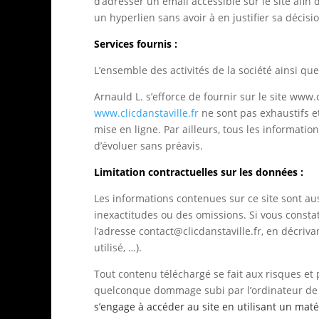
d’adresser un email accessible sur le site afin
un hyperlien sans avoir à en justifier sa décisi
Services fournis :
L’ensemble des activités de la société ainsi qu
Arnauld L. s’efforce de fournir sur le site www.
www.clicdanstaville.fr
ne sont pas exhaustifs e
mise en ligne. Par ailleurs, tous les informatio
d’évoluer sans préavis.
Limitation contractuelles sur les données :
Les informations contenues sur ce site sont aus
inexactitudes ou des omissions. Si vous constat
l’adresse
contact@clicdanstaville.fr
, en décriv
utilisé, …).
Tout contenu téléchargé se fait aux risques et 
quelconque dommage subi par l’ordinateur de 
s’engage à accéder au site en utilisant un mat