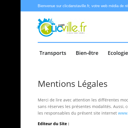
Bienvenue sur clicdanstaville.fr, votre web média de r
Transports
Bien-être
Ecologi
Mentions Légales
Merci de lire avec attention les différentes mod
sans réserves les présentes modalités. Aussi, 
les responsables du présent site internet
www.c
Editeur du Site :