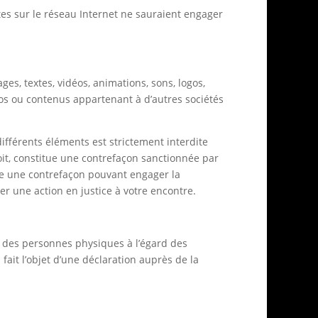
tes sur le réseau Internet ne sauraient engager
ges, textes, vidéos, animations, sons, logos,
ogos ou contenus appartenant à d’autres sociétés
différents éléments est strictement interdite
oit, constitue une contrefaçon sanctionnée par
itue une contrefaçon pouvant engager la
er une action en justice à votre encontre.
on des personnes physiques à l’égard des
 fait l’objet d’une déclaration auprès de la