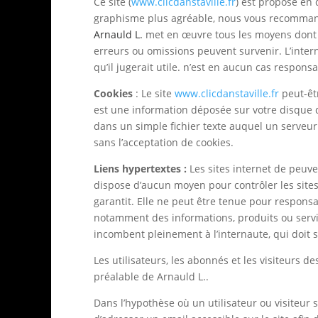
Ce site (
www.clicdanstaville.fr
) est proposé en 
graphisme plus agréable, nous vous recommand
Arnauld L.
met en œuvre tous les moyens dont el
erreurs ou omissions peuvent survenir. L’intern
qu’il jugerait utile. n’est en aucun cas respons
Cookies
: Le site
www.clicdanstaville.fr
peut-êtr
est une information déposée sur votre disque du
dans un simple fichier texte auquel un serveur 
sans l’acceptation de cookies.
Liens hypertextes :
Les sites internet de peuven
dispose d’aucun moyen pour contrôler les sites 
garantit. Elle ne peut être tenue pour respons
notamment des informations, produits ou service
incombent pleinement à l’internaute, qui doit s
Les utilisateurs, les abonnés et les visiteurs d
préalable de Arnauld L..
Dans l’hypothèse où un utilisateur ou visiteur s