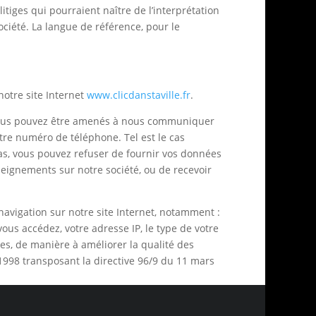
litiges qui pourraient naître de l’interprétation
ociété. La langue de référence, pour le
otre site Internet
www.clicdanstaville.fr
.
, vous pouvez être amenés à nous communiquer
otre numéro de téléphone. Tel est le cas
cas, vous pouvez refuser de fournir vos données
nseignements sur notre société, ou de recevoir
avigation sur notre site Internet, notamment :
vous accédez, votre adresse IP, le type de votre
nes, de manière à améliorer la qualité des
 1998 transposant la directive 96/9 du 11 mars