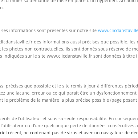
 de formuler sa demande de mise en place d’un hyperlien. Arnauld L.
on.
e ses informations sont présentés sur notre site
www.clicdanstaville
clicdanstaville.fr des informations aussi précises que possible. les
t les photos non contractuelles. Ils sont donnés sous réserve de mo
ns indiquées sur le site www.clicdanstaville.fr
sont données à titre 
si précises que possible et le site remis à jour à différentes pério
ez une lacune, erreur ou ce qui parait être un dysfonctionnement, 
ant le problème de la manière la plus précise possible (page posant
périls de l’utilisateur et sous sa seule responsabilité. En conséque
l’utilisateur ou d’une quelconque perte de données consécutives 
ériel récent, ne contenant pas de virus et avec un navigateur de de