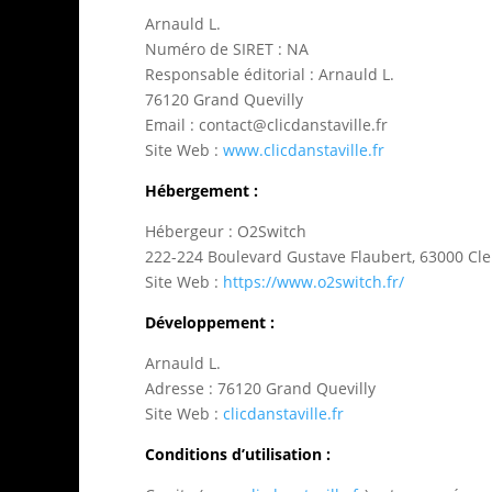
Arnauld L.
Numéro de SIRET : NA
Responsable éditorial : Arnauld L.
76120 Grand Quevilly
Email :
contact@clicdanstaville.fr
Site Web :
www.clicdanstaville.fr
Hébergement :
Hébergeur : O2Switch
222-224 Boulevard Gustave Flaubert, 63000 Cl
Site Web :
https://www.o2switch.fr/
Développement
:
Arnauld L.
Adresse : 76120 Grand Quevilly
Site Web :
clicdanstaville.fr
Conditions d’utilisation :