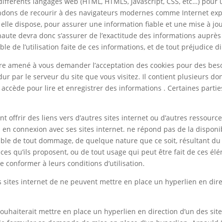
différents langages web (HTML, HTML5, Javascript, CSS, etc…) pour u
ons de recourir à des navigateurs modernes comme Internet explor
le dispose, pour assurer une information fiable et une mise à jour 
aute devra donc s’assurer de l’exactitude des informations auprès d
able de l’utilisation faite de ces informations, et de tout préjudice 
e amené à vous demander l’acceptation des cookies pour des besoin
r par le serveur du site que vous visitez. Il contient plusieurs d
accède pour lire et enregistrer des informations . Certaines partie
t offrir des liens vers d’autres sites internet ou d’autres ressourc
en connexion avec ses sites internet. ne répond pas de la disponibil
able de tout dommage, de quelque nature que ce soit, résultant du 
s qu’ils proposent, ou de tout usage qui peut être fait de ces éléme
e conformer à leurs conditions d’utilisation.
es sites internet de ne peuvent mettre en place un hyperlien en dire
ouhaiterait mettre en place un hyperlien en direction d’un des sites