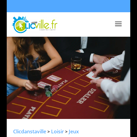
a
Clicdanstaville
Loisir
Jeux
>
>