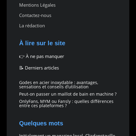
Mentions Légales
Contactez-nous
La rédaction
À lire sur le site
👉
À ne pas manquer
📝 Derniers articles
Godes en acier inoxydable : avantages,
sensations et conseils d’utilisation
Peut-on passer un maillot de bain en machine ?
OnlyFans, MYM ou Fansly : quelles différences
entre ces plateformes ?
Quelques mots
Initialement un magazine local, Clicdanstaville