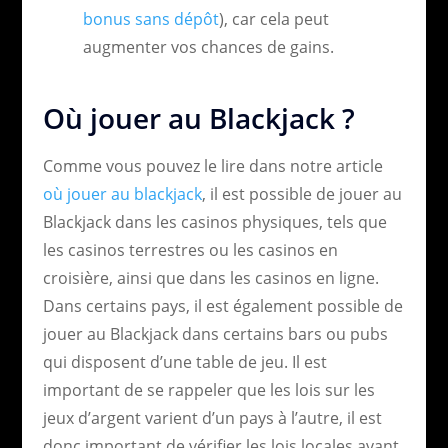
bonus sans dépôt
), car cela peut
augmenter vos chances de gains.
Où jouer au Blackjack ?
Comme vous pouvez le lire dans notre article
où jouer au blackjack
, il est possible de jouer au
Blackjack dans les casinos physiques, tels que
les casinos terrestres ou les casinos en
croisière, ainsi que dans les casinos en ligne.
Dans certains pays, il est également possible de
jouer au Blackjack dans certains bars ou pubs
qui disposent d’une table de jeu. Il est
important de se rappeler que les lois sur les
jeux d’argent varient d’un pays à l’autre, il est
donc important de vérifier les lois locales avant