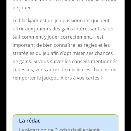
de jouer.
Le blackjack est un jeu passionnant qui peut
offrir aux joueurs des gains intéressants si on
sait comment y jouer correctement. Il est
important de bien connaître les règles et les
stratégies du jeu afin d’optimiser ses chances
de gains. Si vous suivez les conseils mentionnés
ci-dessus, vous aurez de meilleures chances de
remporter le jackpot. Alors à vos cartes !
La rédac
La rédaction de Clicdanslaville réunit