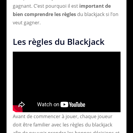
gagnant. C’est pourquoi il est
important de
bien comprendre les règles
du blackjack si l’on
veut gagner.
Les règles du Blackjack
Avant de commencer à jouer, chaque joueur
doit être familier avec les règles du blackjack