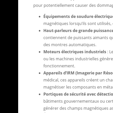
pour potentiellement causer des dommag
Équipements de soudure électriqu
magnétiques lorsqu’ils sont utilisés,
Haut-parleurs de grande puissanc
contiennent de puissants aimants q
des montres automatiques.
Moteurs électriques industriels
: L
ou les machines industrielles génèr
fonctionnement.
Appareils d’IRM (Imagerie par Ré
médical, ces appareils créent un c
magnétiser les composants en métal
Portiques de sécurité avec détect
bâtiments gouvernementaux ou cert
générer des champs magnétiques ass