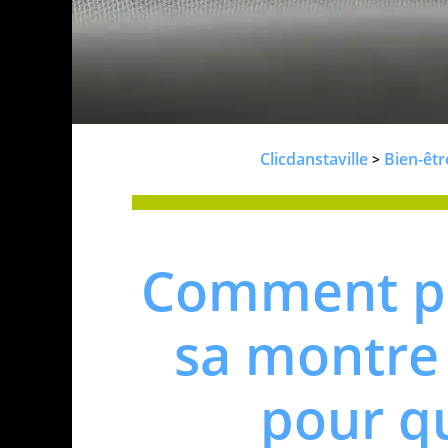
Clicdanstaville
Bien-êtr
>
Comment pr
sa montre
pour qu