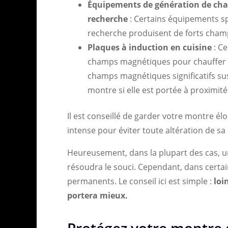
Équipements de génération de cha
recherche
: Certains équipements sp
recherche produisent de forts cham
Plaques à induction en cuisine
: Ce
champs magnétiques pour chauffer le
champs magnétiques significatifs su
montre si elle est portée à proximité 
Il est conseillé de garder votre montre 
intense pour éviter toute altération de 
Heureusement, dans la plupart des cas, 
résoudra le souci. Cependant, dans certa
permanents. Le conseil ici est simple :
loi
portera mieux.
Protégez votre montre d