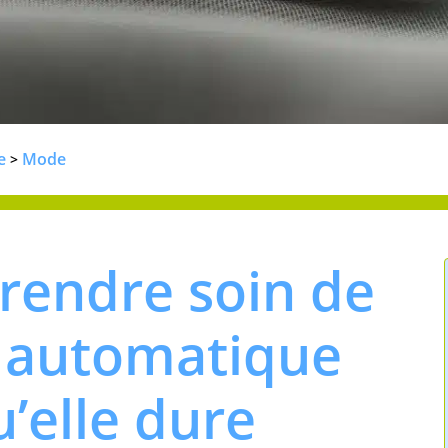
e
Mode
>
endre soin de
 automatique
’elle dure