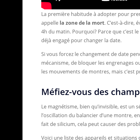
La première habitude à adopter pour prend
appelle
la zone de la mort
. C’est-à-dire,
4h du matin. Pourquoi? Parce que c’est 
déjà engagé pour changer la date.
Si vous forcez le changement de date pe
mécanisme, de bloquer les engrenages ou d
les mouvements de montres, mais c’est pré
Méfiez-vous des cham
Le magnétisme, bien qu’invisible, est un s
l’oscillation du balancier d’une montre, en
fait de silicium, cela peut causer des pro
Voici une liste des appareils et situatio