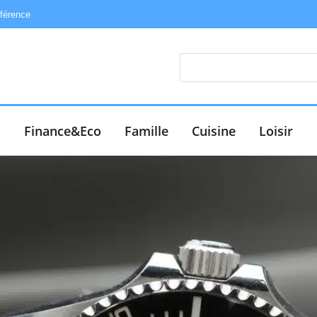
éférence
e
Finance&Eco
Famille
Cuisine
Loisir