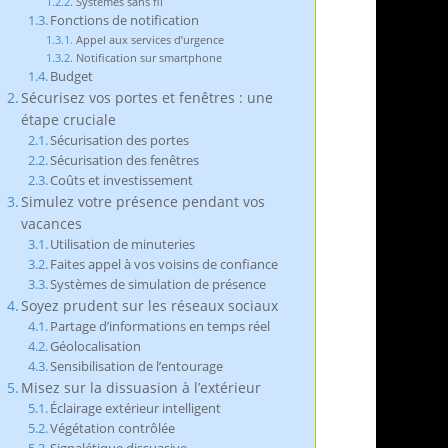
Systèmes sans fil
Fonctions de notification
Appel aux services d’urgence
Notification sur smartphone
Budget
Sécurisez vos portes et fenêtres : une
étape cruciale
Sécurisation des portes
Sécurisation des fenêtres
Coûts et investissement
Simulez votre présence pendant vos
vacances
Utilisation de minuteries
Faites appel à vos voisins de confiance
Systèmes de simulation de présence
Soyez prudent sur les réseaux sociaux
Partage d’informations en temps réel
Géolocalisation
Sensibilisation de l’entourage
Misez sur la dissuasion à l’extérieur
Éclairage extérieur intelligent
Végétation contrôlée