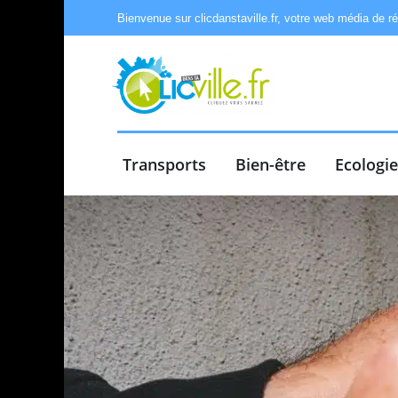
Bienvenue sur clicdanstaville.fr, votre web média de r
Transports
Bien-être
Ecologi