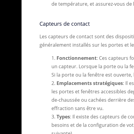
de température, et assurez-vous de 
Capteurs de contact
Les capteurs de contact sont des dispositi
généralement installés sur les portes et le
Fonctionnement
: Ces capteurs f
un capteur. Lorsque la porte ou la f
Si la porte ou la fenêtre est ouverte
Emplacements stratégiques
: Il
les portes et fenêtres accessibles dep
de-chaussée ou cachées derrière des
effraction sans être vu.
Types
: Il existe des capteurs de co
besoins et de la configuration de vo
suivante).