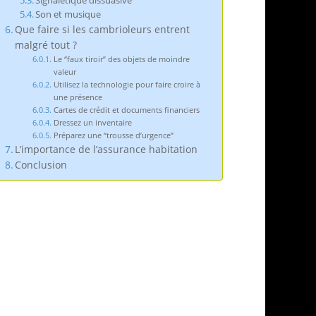
Signalétique dissuasive
Son et musique
Que faire si les cambrioleurs entrent
malgré tout ?
Le “faux tiroir” des objets de moindre
valeur
Utilisez la technologie pour faire croire à
une présence
Cartes de crédit et documents financiers
Dressez un inventaire
Préparez une “trousse d’urgence”
L’importance de l’assurance habitation
Conclusion