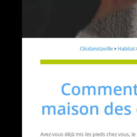
Clicdanstaville
Habitat
>
Comment 
maison des 
Avez-vous déjà mis les pieds chez vous, l