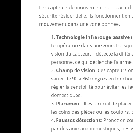
Les capteurs de mouvement sont parmi le
sécurité résidentielle. Ils fonctionnent e
mouvement dans une zone donnée.
Technologie infrarouge passive (
température dans une zone. Lorsqu’
vision du capteur, il détecte la diffé
personne, ce qui déclenche l’alarme.
Champ de vision
: Ces capteurs o
varier de 90 à 360 degrés en foncti
régler la sensibilité pour éviter le
domestiques.
Placement
: Il est crucial de pla
les coins des pièces ou les couloirs, 
Fausses détections
: Prenez en c
par des animaux domestiques, des 