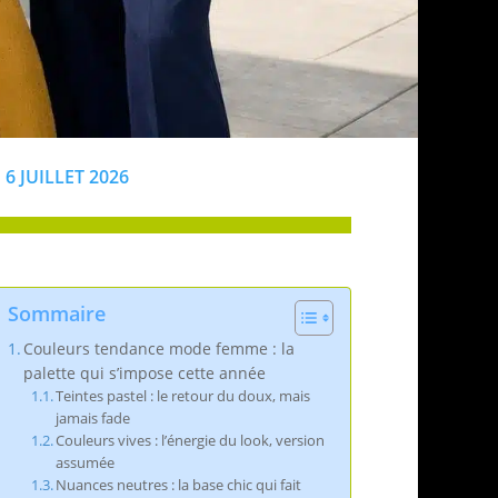
6 JUILLET 2026
Sommaire
Couleurs tendance mode femme : la
palette qui s’impose cette année
Teintes pastel : le retour du doux, mais
jamais fade
Couleurs vives : l’énergie du look, version
assumée
Nuances neutres : la base chic qui fait