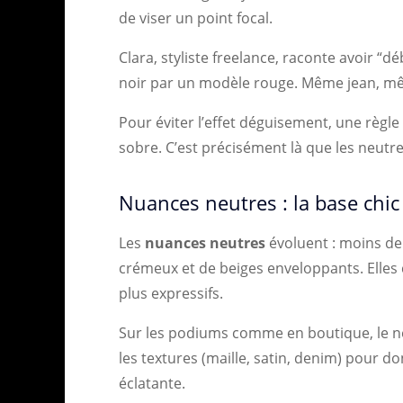
de viser un point focal.
Clara, styliste freelance, raconte avoir “
noir par un modèle rouge. Même jean, mê
Pour éviter l’effet déguisement, une règl
sobre. C’est précisément là que les neutr
Nuances neutres : la base chic 
Les
nuances neutres
évoluent : moins de
crémeux et de beiges enveloppants. Elles 
plus expressifs.
Sur les podiums comme en boutique, le neut
les textures (maille, satin, denim) pour 
éclatante.