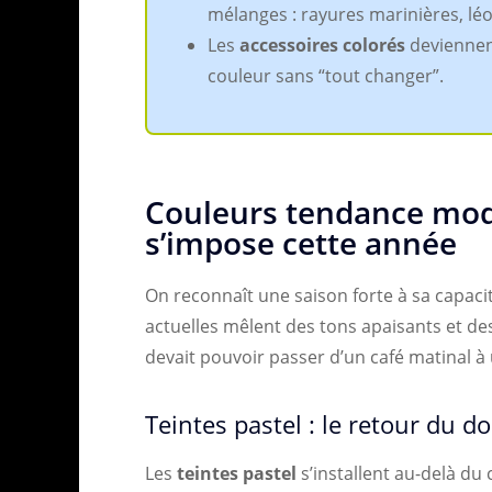
mélanges : rayures marinières, léo
Les
accessoires colorés
deviennent
couleur sans “tout changer”.
Couleurs tendance mode
s’impose cette année
On reconnaît une saison forte à sa capaci
actuelles mêlent des tons apaisants et d
devait pouvoir passer d’un café matinal à
Teintes pastel : le retour du d
Les
teintes pastel
s’installent au-delà du