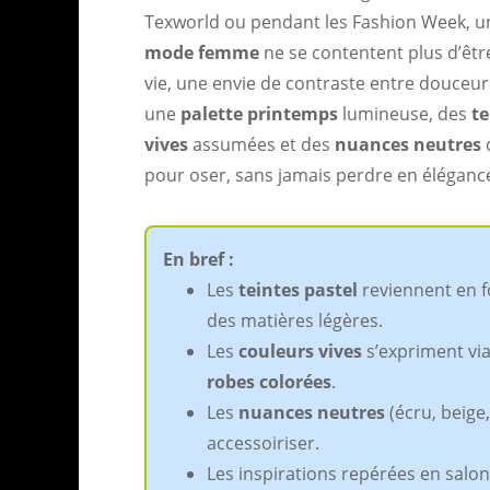
Texworld ou pendant les Fashion Week, un
mode femme
ne se contentent plus d’êtr
vie, une envie de contraste entre douceur
une
palette printemps
lumineuse, des
te
vives
assumées et des
nuances neutres
q
pour oser, sans jamais perdre en éléganc
En bref :
Les
teintes pastel
reviennent en f
des matières légères.
Les
couleurs vives
s’expriment via
robes colorées
.
Les
nuances neutres
(écru, beige,
accessoiriser.
Les inspirations repérées en salon