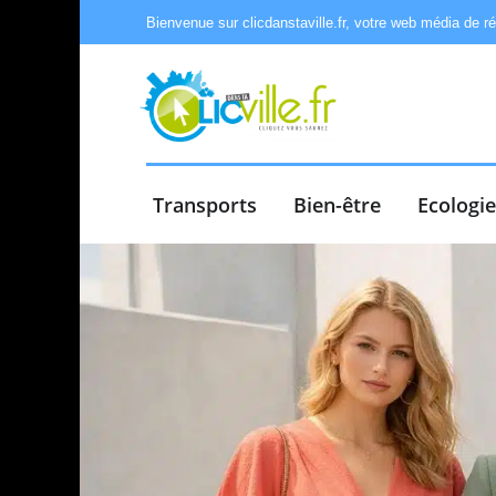
Bienvenue sur clicdanstaville.fr, votre web média de r
Transports
Bien-être
Ecologi