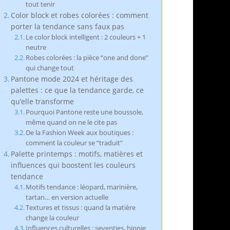
tout tenir
Color block et robes colorées : comment
porter la tendance sans faux pas
Le color block intelligent : 2 couleurs + 1
neutre
Robes colorées : la pièce “one and done”
qui change tout
Pantone mode 2024 et héritage des
palettes : ce que la tendance garde, ce
qu’elle transforme
Pourquoi Pantone reste une boussole,
même quand on ne le cite pas
De la Fashion Week aux boutiques :
comment la couleur se “traduit”
Palette printemps : motifs, matières et
influences qui boostent les couleurs
tendance
Motifs tendance : léopard, marinière,
tartan… en version actuelle
Textures et tissus : quand la matière
change la couleur
Influences culturelles : seventies, hippie