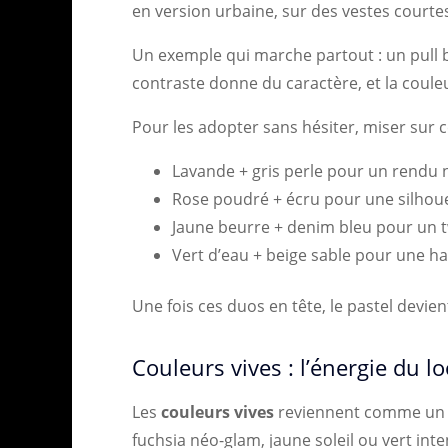
en version urbaine, sur des vestes courtes
Un exemple qui marche partout : un pull b
contraste donne du caractère, et la couleur
Pour les adopter sans hésiter, miser sur c
Lavande + gris perle pour un rendu 
Rose poudré + écru pour une silhou
Jaune beurre + denim bleu pour un t
Vert d’eau + beige sable pour une ha
Une fois ces duos en tête, le pastel devien
Couleurs vives : l’énergie du 
Les
couleurs vives
reviennent comme un an
fuchsia néo-glam, jaune soleil ou vert inte