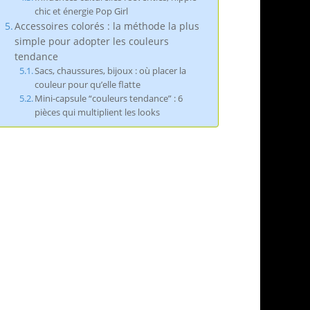
chic et énergie Pop Girl
Accessoires colorés : la méthode la plus
simple pour adopter les couleurs
tendance
Sacs, chaussures, bijoux : où placer la
couleur pour qu’elle flatte
Mini-capsule “couleurs tendance” : 6
pièces qui multiplient les looks