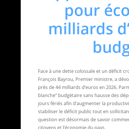
pour éc
milliards d
budg
Face à une dette colossale et un déficit cr
François Bayrou, Premier ministre, a dévo
près de 44 milliards d’euros en 2026. Par
blanche” budgétaire sans hausse des dépe
jours fériés afin d’augmenter la productivi
stabiliser le déficit public tout en sollicit
question est désormais de savoir comment
citoyens et l’économie du pays.