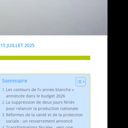
15 JUILLET 2025
Sommaire
Les contours de l’« année blanche »
annoncée dans le budget 2026
La suppression de deux jours fériés
pour relancer la production nationale
Réformes de la santé et de la protection
sociale : un resserrement annoncé
Transformations fiscales : vers une