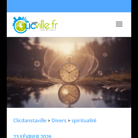
a
Clicdanstaville
Divers
spiritualité
>
>
23 FÉVRIER 2026