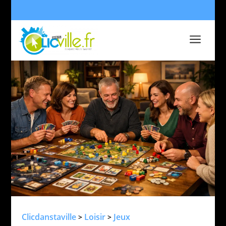
a
Clicdanstaville
Loisir
Jeux
>
>