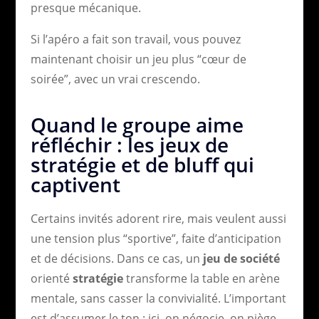
presque mécanique.
Si l’apéro a fait son travail, vous pouvez
maintenant choisir un jeu plus “cœur de
soirée”, avec un vrai crescendo.
Quand le groupe aime
réfléchir : les jeux de
stratégie et de bluff qui
captivent
Certains invités adorent rire, mais veulent aussi
une tension plus “sportive”, faite d’anticipation
et de décisions. Dans ce cas, un
jeu de société
orienté
stratégie
transforme la table en arène
mentale, sans casser la convivialité. L’important
est d’assumer le ton : ici, on négocie, on piège,