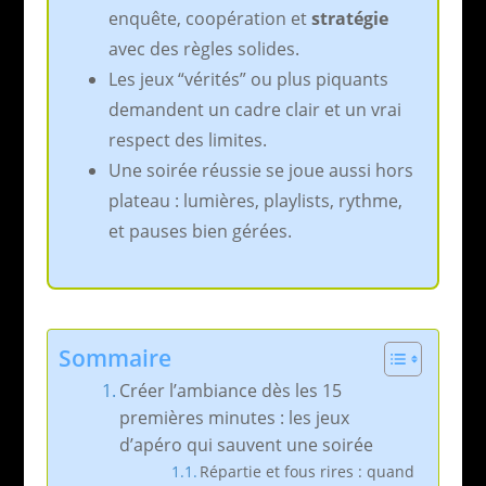
enquête, coopération et
stratégie
avec des règles solides.
Les jeux “vérités” ou plus piquants
demandent un cadre clair et un vrai
respect des limites.
Une soirée réussie se joue aussi hors
plateau : lumières, playlists, rythme,
et pauses bien gérées.
Sommaire
Créer l’ambiance dès les 15
premières minutes : les jeux
d’apéro qui sauvent une soirée
Répartie et fous rires : quand