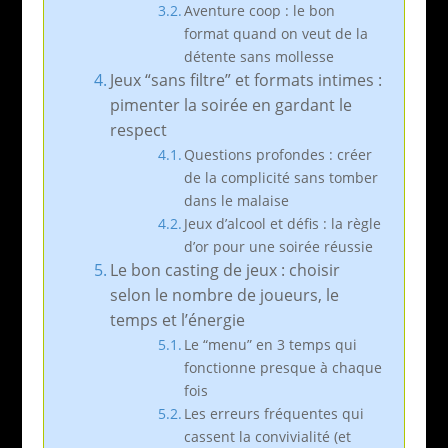
Aventure coop : le bon
format quand on veut de la
détente sans mollesse
Jeux “sans filtre” et formats intimes :
pimenter la soirée en gardant le
respect
Questions profondes : créer
de la complicité sans tomber
dans le malaise
Jeux d’alcool et défis : la règle
d’or pour une soirée réussie
Le bon casting de jeux : choisir
selon le nombre de joueurs, le
temps et l’énergie
Le “menu” en 3 temps qui
fonctionne presque à chaque
fois
Les erreurs fréquentes qui
cassent la convivialité (et