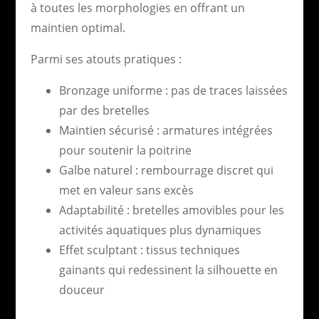
à toutes les morphologies en offrant un
maintien optimal.
Parmi ses atouts pratiques :
Bronzage uniforme : pas de traces laissées
par des bretelles
Maintien sécurisé : armatures intégrées
pour soutenir la poitrine
Galbe naturel : rembourrage discret qui
met en valeur sans excès
Adaptabilité : bretelles amovibles pour les
activités aquatiques plus dynamiques
Effet sculptant : tissus techniques
gainants qui redessinent la silhouette en
douceur