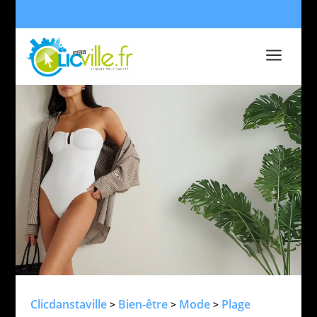
a
Clicdanstaville
Bien-être
Mode
Plage
>
>
>