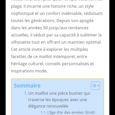
plage, il incarne une histoire riche, un style
sophistiqué et un confort indéniable, séduisant
toutes les générations. Depuis son apogée
dans les années 50 jusqu’aux tendances
actuelles, il séduit par sa capacité à sublimer la
silhouette tout en offrant un maintien optimal.
Cet article invite à explorer les multiples
facettes de ce maillot intemporel, entre
héritage culturel, conseils personnalisés et
inspirations mode.
Sommaire
Un maillot une pièce bustier qui
traverse les époques avec une
élégance renouvelée
L’âge d’or des années 50-60 :