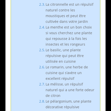
La citronnelle est un répulsif
naturel contre les
moustiques et peut être
cultivée dans votre jardin
La menthe est un bon choix
si vous cherchez une plante
qui repousse à la fois les
insectes et les rongeurs
Le basilic, une plante
répulsive qui peut être
utilisée en cuisine
Le romarin, une herbe de
cuisine qui s’avère un
excellent répulsif
La mélisse, un répulsif
naturel qui a une forte odeur
de citron
Le pélargonium, une plante
décorative répulsive