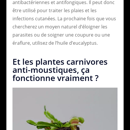
antibactériennes et antifongiques. Il peut donc
être utilisé pour traiter les plaies et les
infections cutanées. La prochaine fois que vous
chercherez un moyen naturel d’éloigner les
parasites ou de soigner une coupure ou une
éraflure, utilisez de l’huile d’eucalyptus.
Et les plantes carnivores
anti-moustiques, ça
fonctionne vraiment ?