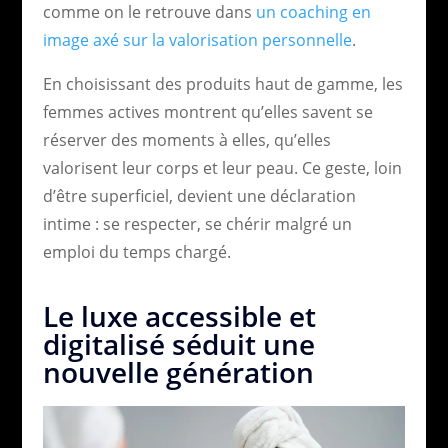
comme on le retrouve dans
un coaching en
image axé sur la valorisation personnelle
.
En choisissant des produits haut de gamme, les
femmes actives montrent qu’elles savent se
réserver des moments à elles, qu’elles
valorisent leur corps et leur peau. Ce geste, loin
d’être superficiel, devient une déclaration
intime : se respecter, se chérir malgré un
emploi du temps chargé.
Le luxe accessible et
digitalisé séduit une
nouvelle génération