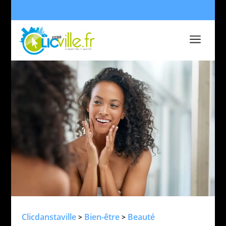
a
Clicdanstaville
Bien-être
Beauté
>
>