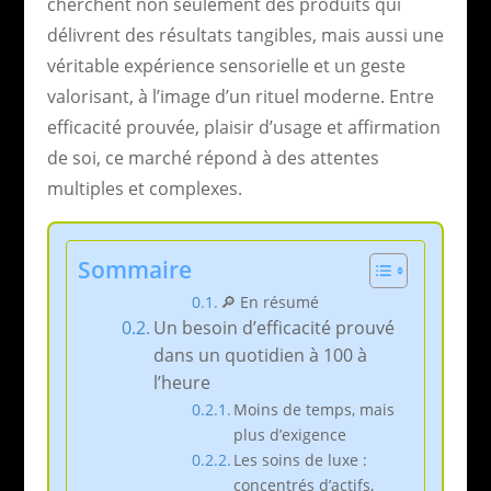
cherchent non seulement des produits qui
délivrent des résultats tangibles, mais aussi une
véritable expérience sensorielle et un geste
valorisant, à l’image d’un rituel moderne. Entre
efficacité prouvée, plaisir d’usage et affirmation
de soi, ce marché répond à des attentes
multiples et complexes.
Sommaire
🔎 En résumé
Un besoin d’efficacité prouvé
dans un quotidien à 100 à
l’heure
Moins de temps, mais
plus d’exigence
Les soins de luxe :
concentrés d’actifs,