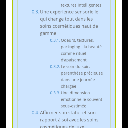
textures intelligentes
Une expérience sensorielle
qui change tout dans les
soins cosmétiques haut de
gamme
Odeurs, textures,
packaging : la beauté
comme rituel
d’apaisement
Le soin du soir,
parenthèse précieuse
dans une journée
chargée
Une dimension
émotionnelle souvent
sous-estimée
Affirmer son statut et son
rapport à soi avec les soins
cosmétiques de luxe