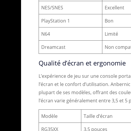
NES/SNES
Excellent
PlayStation 1
Bon
N64
Limité
Dreamcast
Non compat
Qualité d’écran et ergonomie
L’expérience de jeu sur une console portab
l’écran et le confort d’utilisation. Anbern
plupart de ses modèles, offrant des couleur
l’écran varie généralement entre 3,5 et 5 
Modèle
Taille d’écran
RG35XX
3,5 pouces