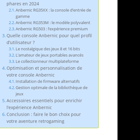
phares en 2024
Anbernic RG35XX : la console d’entrée de
gamme
Anbernic RG353M : le modèle polyvalent
Anbernic RG503 : l’expérience premium
Quelle console Anbernic pour quel profil
d’utilisateur ?
Le nostalgique des jeux 8 et 16 bits
L’amateur de jeux portables avancés
Le collectionneur multiplateforme
Optimisation et personnalisation de
votre console Anbernic
Installation de firmware alternatifs
Gestion optimale de la bibliothèque de
jeux
Accessoires essentiels pour enrichir
l’expérience Anbernic
Conclusion : faire le bon choix pour
votre aventure retrogaming