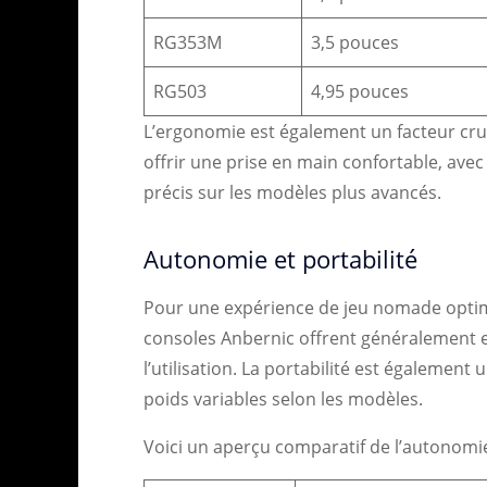
RG353M
3,5 pouces
RG503
4,95 pouces
L’ergonomie est également un facteur cru
offrir une prise en main confortable, avec
précis sur les modèles plus avancés.
Autonomie et portabilité
Pour une expérience de jeu nomade optimal
consoles Anbernic offrent généralement e
l’utilisation. La portabilité est également
poids variables selon les modèles.
Voici un aperçu comparatif de l’autonomi