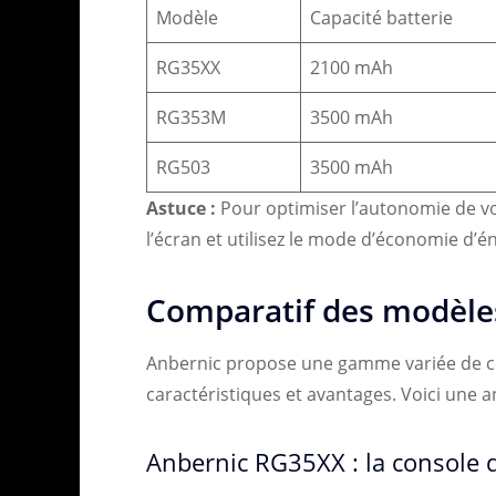
Modèle
Capacité batterie
RG35XX
2100 mAh
RG353M
3500 mAh
RG503
3500 mAh
Astuce :
Pour optimiser l’autonomie de vo
l’écran et utilisez le mode d’économie d’én
Comparatif des modèle
Anbernic propose une gamme variée de co
caractéristiques et avantages. Voici une a
Anbernic RG35XX : la console