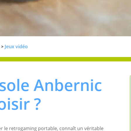
Jeux vidéo
>
sole Anbernic
isir ?
ier le retrogaming portable, connaît un véritable