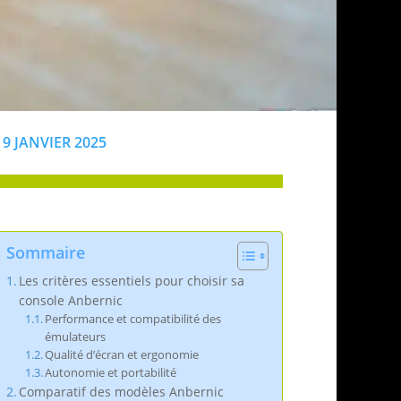
9 JANVIER 2025
Sommaire
Les critères essentiels pour choisir sa
console Anbernic
Performance et compatibilité des
émulateurs
Qualité d’écran et ergonomie
Autonomie et portabilité
Comparatif des modèles Anbernic