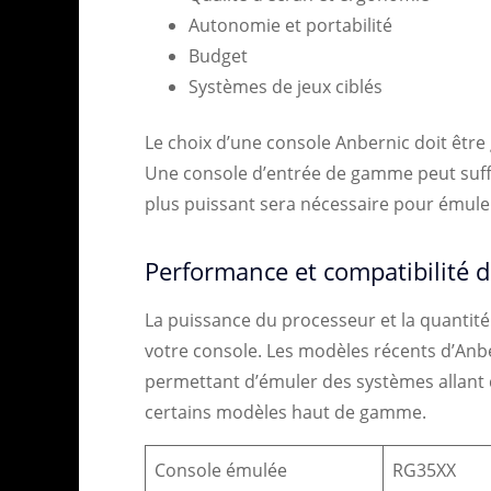
Autonomie et portabilité
Budget
Systèmes de jeux ciblés
Le choix d’une console Anbernic doit être
Une console d’entrée de gamme peut suffir
plus puissant sera nécessaire pour émule
Performance et compatibilité 
La puissance du processeur et la quantit
votre console. Les modèles récents d’Anb
permettant d’émuler des systèmes allant d
certains modèles haut de gamme.
Console émulée
RG35XX