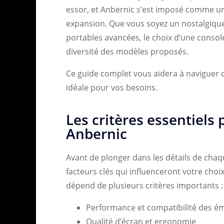
essor, et Anbernic s’est imposé comme u
expansion. Que vous soyez un nostalgique
portables avancées, le choix d’une consol
diversité des modèles proposés.
Ce guide complet vous aidera à naviguer d
idéale pour vos besoins.
Les critères essentiels 
Anbernic
Avant de plonger dans les détails de chaq
facteurs clés qui influenceront votre choix
dépend de plusieurs critères importants :
Performance et compatibilité des é
Qualité d’écran et ergonomie