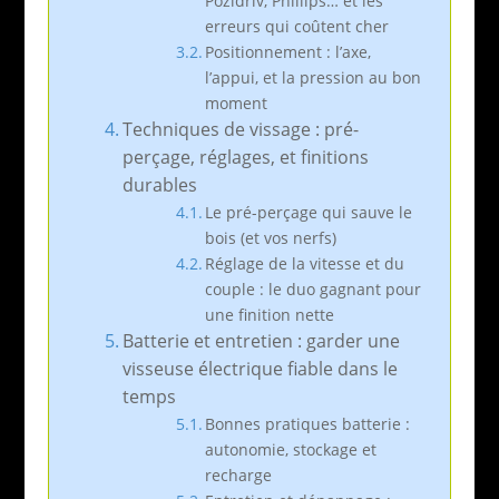
Pozidriv, Phillips… et les
erreurs qui coûtent cher
Positionnement : l’axe,
l’appui, et la pression au bon
moment
Techniques de vissage : pré-
perçage, réglages, et finitions
durables
Le pré-perçage qui sauve le
bois (et vos nerfs)
Réglage de la vitesse et du
couple : le duo gagnant pour
une finition nette
Batterie et entretien : garder une
visseuse électrique fiable dans le
temps
Bonnes pratiques batterie :
autonomie, stockage et
recharge