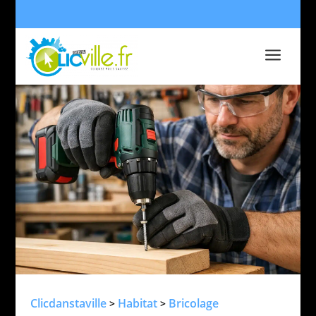
a
Clicdanstaville
Habitat
Bricolage
>
>