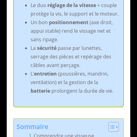
Le duo
réglage de la vitesse
+ couple
protège la vis, le support et le moteur.
Un bon
positionnement
(axe droit,
appui stable) rend le vissage net et
sans ripage.
La
sécurité
passe par lunettes,
serrage des pièces et repérage des
câbles avant perçage.
L’
entretien
(poussières, mandrin,
ventilation) et la gestion de la
batterie
prolongent la durée de vie.
Sommaire
Comprendre une visseuse