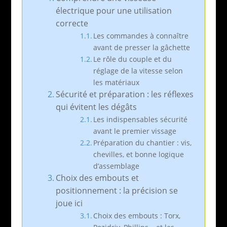
électrique pour une utilisation
correcte
Les commandes à connaître
avant de presser la gâchette
Le rôle du couple et du
réglage de la vitesse selon
les matériaux
Sécurité et préparation : les réflexes
qui évitent les dégâts
Les indispensables sécurité
avant le premier vissage
Préparation du chantier : vis,
chevilles, et bonne logique
d’assemblage
Choix des embouts et
positionnement : la précision se
joue ici
Choix des embouts : Torx,