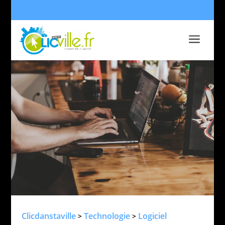
a
Clicdanstaville
Technologie
Logiciel
>
>