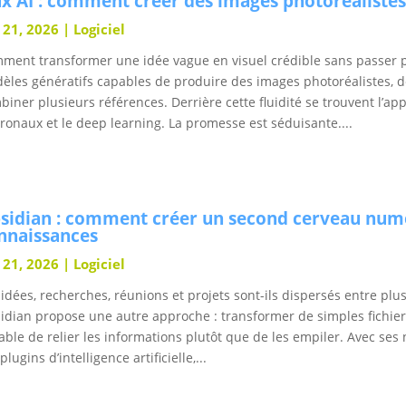
ux AI : comment créer des images photoréalistes a
l 21, 2026
|
Logiciel
ment transformer une idée vague en visuel crédible sans passer pa
èles génératifs capables de produire des images photoréalistes, d
biner plusieurs références. Derrière cette fluidité se trouvent l’a
ronaux et le deep learning. La promesse est séduisante....
sidian : comment créer un second cerveau numé
nnaissances
l 21, 2026
|
Logiciel
 idées, recherches, réunions et projets sont-ils dispersés entre plus
idian propose une autre approche : transformer de simples fichi
able de relier les informations plutôt que de les empiler. Avec ses
plugins d’intelligence artificielle,...