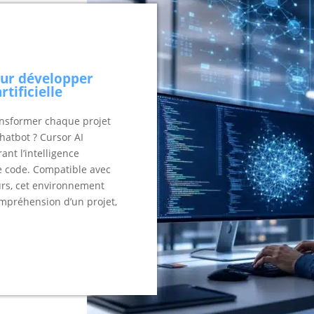
our développer
rtificielle
nsformer chaque projet
hatbot ? Cursor AI
nt l’intelligence
de code. Compatible avec
rs, cet environnement
compréhension d’un projet,