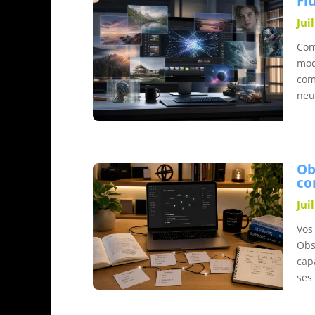
Fl
Jui
Com
mod
com
neu
Ob
co
Jui
Vos
Obs
cap
ses 