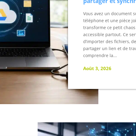
partager et synchr
Vous avez un document su
téléphone et une pièce jo
transforme ce petit chao
accessible partout. Ce se
d’importer des fichiers, d
partager un lien et de trav
comprendre la...
Août 3, 2026