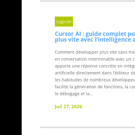
Logiciel
Cursor AI : guide complet p
plus vite avec l’intelligence a
Comment développer plus vite sans tra
en conversation interminable avec un c
apporte une réponse concrète en intégra
artificielle directement dans l’éditeur 
les habitudes de nombreux développeu
facilite la génération de fonctions, la 
le débogage et la...
Juil 27, 2026