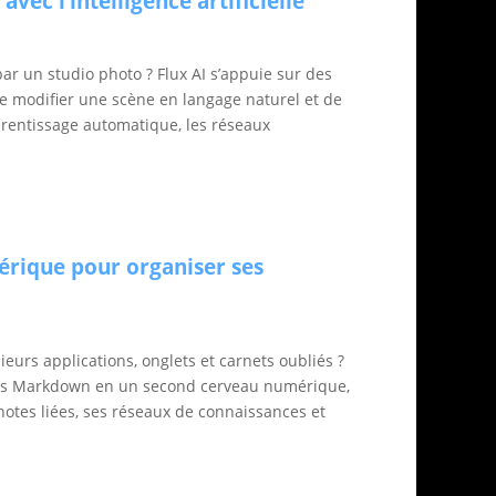
vec l’intelligence artificielle
r un studio photo ? Flux AI s’appuie sur des
e modifier une scène en langage naturel et de
pprentissage automatique, les réseaux
rique pour organiser ses
ieurs applications, onglets et carnets oubliés ?
ers Markdown en un second cerveau numérique,
 notes liées, ses réseaux de connaissances et