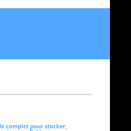
eu
, ainsi que les bonnes pratiques pour
x solutions payantes sont également explorés,
ons, offrant des conseils, des astuces, et des
de complet pour stocker,