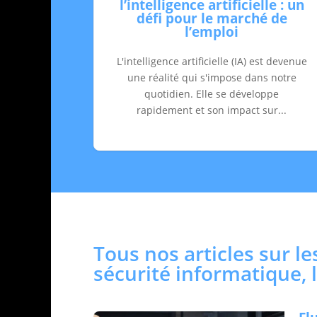
l’intelligence artificielle : un
défi pour le marché de
l’emploi
L'intelligence artificielle (IA) est devenue
une réalité qui s'impose dans notre
quotidien. Elle se développe
rapidement et son impact sur...
Tous nos articles sur les
sécurité informatique, le