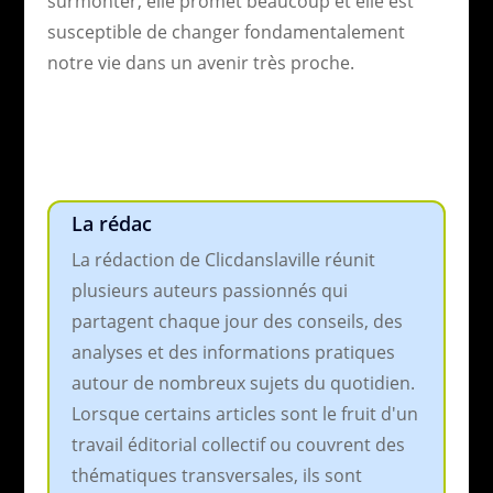
surmonter, elle promet beaucoup et elle est
susceptible de changer fondamentalement
notre vie dans un avenir très proche.
La rédac
La rédaction de Clicdanslaville réunit
plusieurs auteurs passionnés qui
partagent chaque jour des conseils, des
analyses et des informations pratiques
autour de nombreux sujets du quotidien.
Lorsque certains articles sont le fruit d'un
travail éditorial collectif ou couvrent des
thématiques transversales, ils sont