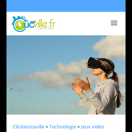
a
Clicdanstaville
Technologie
Jeux vidéo
>
>