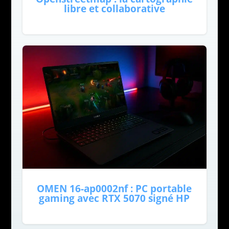
libre et collaborative
OMEN 16-ap0002nf : PC portable
gaming avec RTX 5070 signé HP