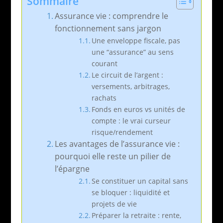
Sommaire
Assurance vie : comprendre le
fonctionnement sans jargon
Une enveloppe fiscale, pas
une “assurance” au sens
courant
Le circuit de l’argent :
versements, arbitrages,
rachats
Fonds en euros vs unités de
compte : le vrai curseur
risque/rendement
Les avantages de l’assurance vie :
pourquoi elle reste un pilier de
l’épargne
Se constituer un capital sans
se bloquer : liquidité et
projets de vie
Préparer la retraite : rente,