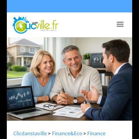
a
Clicdanstaville
Finance&Eco
Finance
>
>