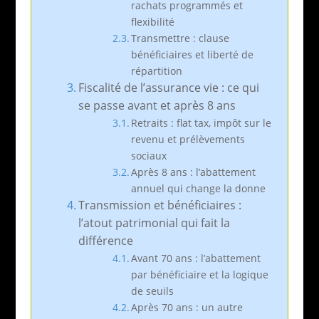
rachats programmés et
flexibilité
Transmettre : clause
bénéficiaires et liberté de
répartition
Fiscalité de l’assurance vie : ce qui
se passe avant et après 8 ans
Retraits : flat tax, impôt sur le
revenu et prélèvements
sociaux
Après 8 ans : l’abattement
annuel qui change la donne
Transmission et bénéficiaires :
l’atout patrimonial qui fait la
différence
Avant 70 ans : l’abattement
par bénéficiaire et la logique
de seuils
Après 70 ans : un autre