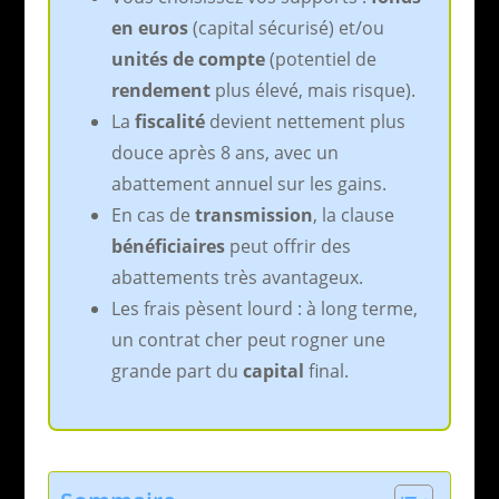
en euros
(capital sécurisé) et/ou
unités de compte
(potentiel de
rendement
plus élevé, mais risque).
La
fiscalité
devient nettement plus
douce après 8 ans, avec un
abattement annuel sur les gains.
En cas de
transmission
, la clause
bénéficiaires
peut offrir des
abattements très avantageux.
Les frais pèsent lourd : à long terme,
un contrat cher peut rogner une
grande part du
capital
final.