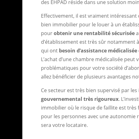
des EHPAD réside dans une solution moin
Effectivement, il est vraiment intéressant
bien immobilier pour le louer à un établi
pour
obtenir une rentabilité sécurisée
a
d’établissement est très sûr notamment 
qui ont
besoin d’assistance médicalisée
L’achat d’une chambre médicalisée peut vo
problématiques pour votre société d’abor
allez bénéficier de plusieurs avantages n
Ce secteur est très bien supervisé par les 
gouvernemental très rigoureux
. L’inve
immobilier où le risque de faillite est très
pour les personnes avec une autonomie rédu
sera votre locataire.