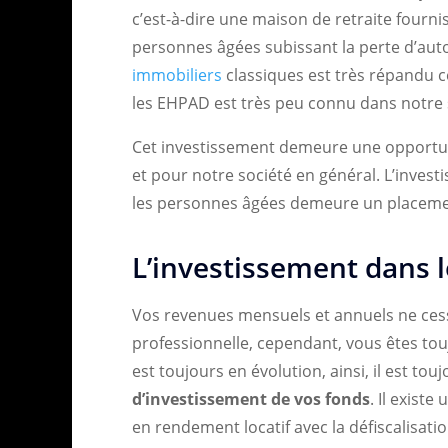
c’est-à-dire une maison de retraite fourn
personnes âgées subissant la perte d’aut
immobiliers
classiques est très répandu c
les EHPAD est très peu connu dans notre so
Cet investissement demeure une opportun
et pour notre société en général. L’inves
les personnes âgées demeure un placement
L’investissement dans 
Vos revenues mensuels et annuels ne cesse
professionnelle, cependant, vous êtes to
est toujours en évolution, ainsi, il est tou
d’investissement de vos fonds
. Il exist
en rendement locatif avec la défiscalisat