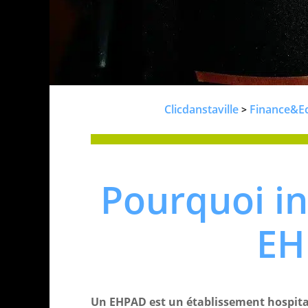
Clicdanstaville
Finance&E
>
Pourquoi in
EH
Un EHPAD est un établissement hospita