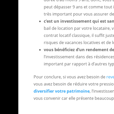
peut dépasser 9 ans et comme tout in
très important pour vous assurer des
c’est un investissement qui est sa
bail de location par votre locataire
contrat locatif classique, il suffit ju
risques de vacances locatives et de l
vous bénéficiez d’un rendement de
l’investissement dans des résidence
important par rapport à d’autres ty
Pour conclure, si vous avez besoin de
rev
vous avez besoin de réduire votre pressio
diversifier votre patrimoine
, l’investis
vous convenir car elle présente beaucoup d