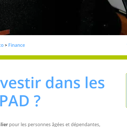
co
Finance
>
vestir dans les
PAD ?
lier
pour les personnes âgées et dépendantes,