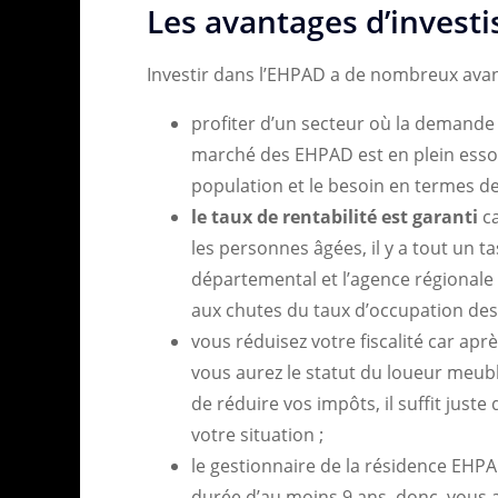
Les avantages d’invest
Investir dans l’EHPAD a de nombreux avant
profiter d’un secteur où la demande e
marché des EHPAD est en plein essor 
population et le besoin en termes de 
le taux de rentabilité est garanti
ca
les personnes âgées, il y a tout un ta
départemental et l’agence régionale 
aux chutes du taux d’occupation de
vous réduisez votre fiscalité car apr
vous aurez le statut du loueur meublé
de réduire vos impôts, il suffit juste
votre situation ;
le gestionnaire de la résidence EHPA
durée d’au moins 9 ans, donc, vous 