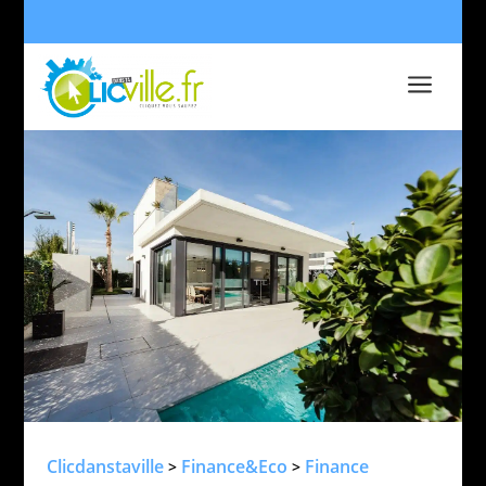
a
Clicdanstaville
Finance&Eco
Finance
>
>