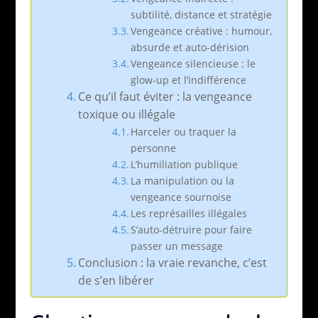
subtilité, distance et stratégie
Vengeance créative : humour,
absurde et auto-dérision
Vengeance silencieuse : le
glow-up et l’indifférence
Ce qu’il faut éviter : la vengeance
toxique ou illégale
Harceler ou traquer la
personne
L’humiliation publique
La manipulation ou la
vengeance sournoise
Les représailles illégales
S’auto-détruire pour faire
passer un message
Conclusion : la vraie revanche, c’est
de s’en libérer