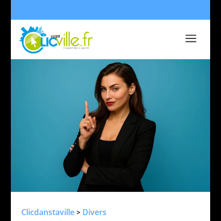
a
Clicdanstaville
Divers
>