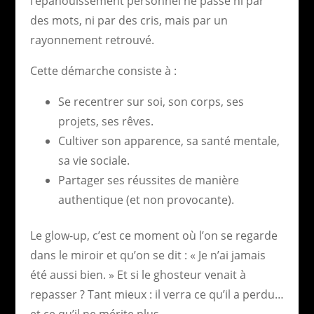
l’épanouissement personnel ne passe ni par
des mots, ni par des cris, mais par un
rayonnement retrouvé.
Cette démarche consiste à :
Se recentrer sur soi, son corps, ses
projets, ses rêves.
Cultiver son apparence, sa santé mentale,
sa vie sociale.
Partager ses réussites de manière
authentique (et non provocante).
Le glow-up, c’est ce moment où l’on se regarde
dans le miroir et qu’on se dit : « Je n’ai jamais
été aussi bien. » Et si le ghosteur venait à
repasser ? Tant mieux : il verra ce qu’il a perdu…
et ce qu’il ne mérite plus.