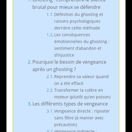
brutal pour mieux se défendre
Définition du ghosting et
raisons psychologiques
derrière cette méthode
Les conséquences
émotionnelles du ghosting :
sentiment d’abandon et
d’injustice
Pourquoi le besoin de vengeance
après un ghosting ?
Reprendre sa valeur quand
on a été effacé
Transformer la colère en
moteur (plutôt qu’en poison)
Les différents types de vengeance
Vengeance directe : riposter
sans filtre (à manier avec
précaution)
Vengeance indirecte :