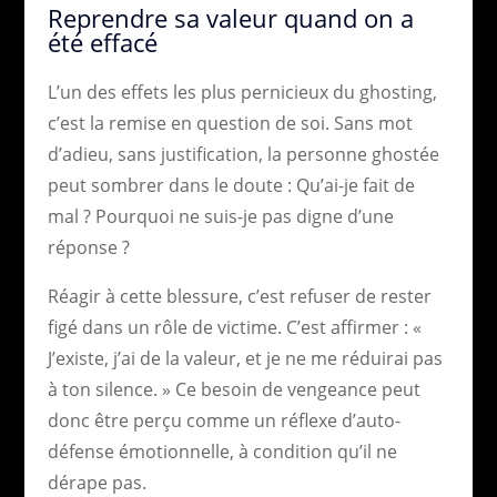
Reprendre sa valeur quand on a
été effacé
L’un des effets les plus pernicieux du ghosting,
c’est la remise en question de soi. Sans mot
d’adieu, sans justification, la personne ghostée
peut sombrer dans le doute : Qu’ai-je fait de
mal ? Pourquoi ne suis-je pas digne d’une
réponse ?
Réagir à cette blessure, c’est refuser de rester
figé dans un rôle de victime. C’est affirmer : «
J’existe, j’ai de la valeur, et je ne me réduirai pas
à ton silence. » Ce besoin de vengeance peut
donc être perçu comme un réflexe d’auto-
défense émotionnelle, à condition qu’il ne
dérape pas.