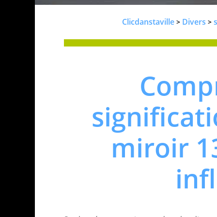
Clicdanstaville
Divers
s
>
>
Compr
significat
miroir 1
inf