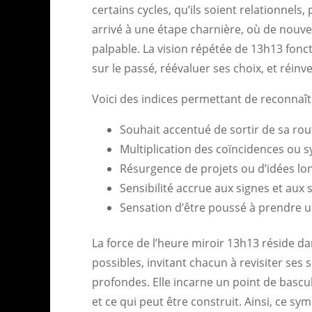
certains cycles, qu’ils soient relationnels
arrivé à une étape charnière, où de nouvel
palpable. La vision répétée de 13h13 fonc
sur le passé, réévaluer ses choix, et réinv
Voici des indices permettant de reconnaîtr
Souhait accentué de sortir de sa ro
Multiplication des coïncidences ou 
Résurgence de projets ou d’idées l
Sensibilité accrue aux signes et aux 
Sensation d’être poussé à prendre u
La force de l’heure miroir 13h13 réside d
possibles, invitant chacun à revisiter ses
profondes. Elle incarne un point de bascul
et ce qui peut être construit. Ainsi, ce s