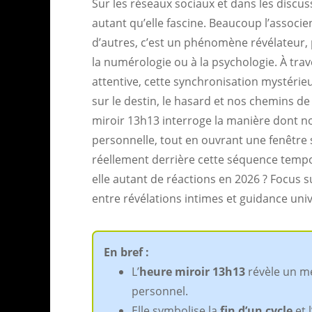
Sur les réseaux sociaux et dans les discus
autant qu’elle fascine. Beaucoup l’associ
d’autres, c’est un phénomène révélateur, p
la numérologie ou à la psychologie. À trav
attentive, cette synchronisation mystér
sur le destin, le hasard et nos chemins de 
miroir 13h13 interroge la manière dont n
personnelle, tout en ouvrant une fenêtre
réellement derrière cette séquence tempor
elle autant de réactions en 2026 ? Focus s
entre révélations intimes et guidance univ
En bref :
L’
heure miroir 13h13
révèle un m
personnel.
Elle symbolise la
fin d’un cycle
et 