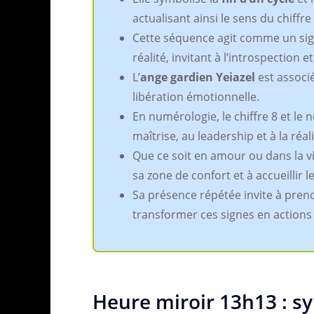
actualisant ainsi le sens du chiffre
Cette séquence agit comme un sig
réalité, invitant à l’introspection et
L’
ange gardien Yeiazel
est associé
libération émotionnelle.
En numérologie, le chiffre 8 et le 
maîtrise, au leadership et à la réa
Que ce soit en amour ou dans la v
sa zone de confort et à accueillir
Sa présence répétée invite à pren
transformer ces signes en actions
Heure miroir 13h13 : s