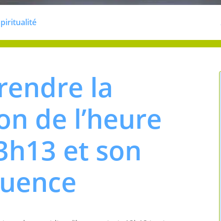
piritualité
endre la
ion de l’heure
3h13 et son
luence