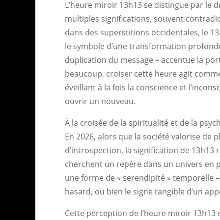
L’heure miroir 13h13 se distingue par le 
multiples significations, souvent contradi
dans des superstitions occidentales, le 13 
le symbole d’une transformation profonde e
duplication du message – accentue la por
beaucoup, croiser cette heure agit comm
éveillant à la fois la conscience et l’incon
ouvrir un nouveau.
À la croisée de la spiritualité et de la psy
En 2026, alors que la société valorise de p
d’introspection, la signification de 13h13
cherchent un repère dans un univers en pl
une forme de « serendipité » temporelle – 
hasard, ou bien le signe tangible d’un ap
Cette perception de l’heure miroir 13h13 s