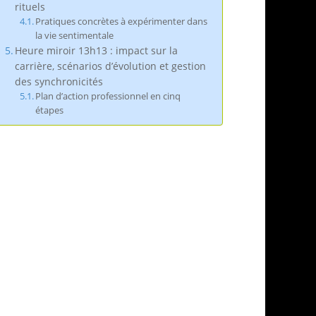
rituels
Pratiques concrètes à expérimenter dans
la vie sentimentale
Heure miroir 13h13 : impact sur la
carrière, scénarios d’évolution et gestion
des synchronicités
Plan d’action professionnel en cinq
étapes