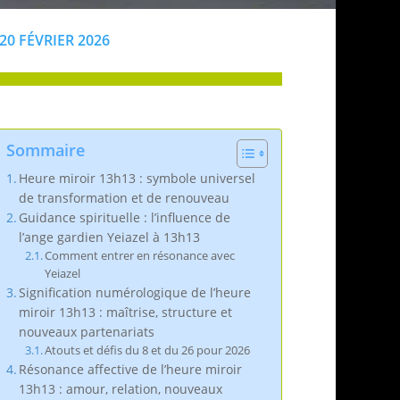
20 FÉVRIER 2026
Sommaire
Heure miroir 13h13 : symbole universel
de transformation et de renouveau
Guidance spirituelle : l’influence de
l’ange gardien Yeiazel à 13h13
Comment entrer en résonance avec
Yeiazel
Signification numérologique de l’heure
miroir 13h13 : maîtrise, structure et
nouveaux partenariats
Atouts et défis du 8 et du 26 pour 2026
Résonance affective de l’heure miroir
13h13 : amour, relation, nouveaux