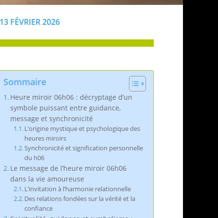
13 FÉVRIER 2026
Sommaire
Heure miroir 06h06 : décryptage d’un
symbole puissant entre guidance,
message et synchronicité
L’origine mystique et psychologique des
heures miroirs
Synchronicité et signification personnelle
du h06
Le message de l’heure miroir 06h06
dans la vie amoureuse
L’invitation à l’harmonie relationnelle
Des relations fondées sur la vérité et la
confiance