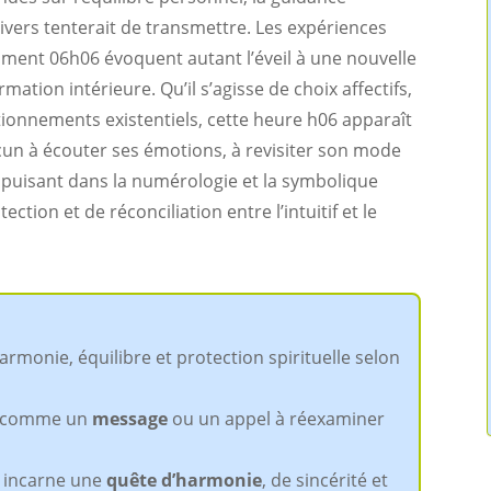
univers tenterait de transmettre. Les expériences
ment 06h06 évoquent autant l’éveil à une nouvelle
ation intérieure. Qu’il s’agisse de choix affectifs,
ionnements existentiels, cette heure h06 apparaît
cun à écouter ses émotions, à revisiter son mode
en puisant dans la numérologie et la symbolique
ction et de réconciliation entre l’intuitif et le
rmonie, équilibre et protection spirituelle selon
çu comme un
message
ou un appel à réexaminer
 incarne une
quête d’harmonie
, de sincérité et