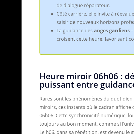
de dialogue réparateur.
Côté carrière, elle invite à rééval
saisir de nouveaux horizons profe
La guidance des
anges gardiens
–
croisent cette heure, favorisant c
Heure miroir 06h06 : d
puissant entre guidanc
Rares sont les phénomènes du quotidien 
miroirs, ces instants où le cadran affiche 
06h06. Cette synchronicité numérique, loin
toujours au bon moment, comme si l’unive
Le h06, dans sa répétition, est devenu le s