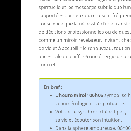
spirituelle et les messages subtils que l’
rapportées par ceux qui croisent fréquem
conscience que la nécessité d’une transform
de décisions professionnelles ou de quest
comme un miroir révélateur, invitant cha
de vie et à accueillir le renouveau, tout 
ancestrale du chiffre 6 une énergie de prote
concret.
En bref :
L’heure miroir 06h06
symbolise ha
la numérologie et la spiritualité.
Voir cette synchronicité est per
sa vie et écouter son intuition.
Dans la sphère amoureuse, 06h06