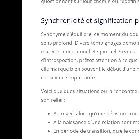
questionnent sur leur chemin ou redéfinis
Synchronicité et signification
Synonyme d’équilibre, ce moment du doubl
sens profond. Divers témoignages démontr
matériel, émotionnel et spirituel. Si vou
d’introspection, prêtez attention à ce que 
elle marque bien souvent le début d’une n
conscience importante.
Voici quelques situations où la rencontr
son relief :
Au réveil, alors qu’une décision cruci
A la naissance d’une relation sentim
En période de transition, qu’elle conce