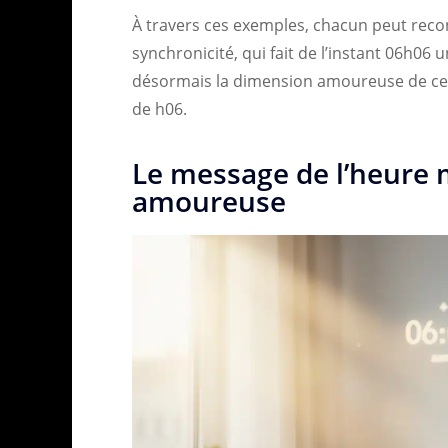
À travers ces exemples, chacun peut reconn
synchronicité, qui fait de l’instant 06h06 
désormais la dimension amoureuse de cette
de h06.
Le message de l’heure m
amoureuse