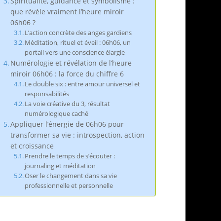
Spiritualité, guidance et symbolisme :
que révèle vraiment l’heure miroir
06h06 ?
L’action concrète des anges gardiens
Méditation, rituel et éveil : 06h06, un
portail vers une conscience élargie
Numérologie et révélation de l’heure
miroir 06h06 : la force du chiffre 6
Le double six : entre amour universel et
responsabilités
La voie créative du 3, résultat
numérologique caché
Appliquer l’énergie de 06h06 pour
transformer sa vie : introspection, action
et croissance
Prendre le temps de s’écouter :
journaling et méditation
Oser le changement dans sa vie
professionnelle et personnelle