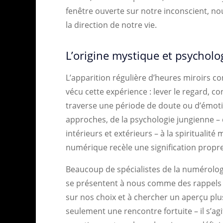
fenêtre ouverte sur notre inconscient, nou
la direction de notre vie.
L’origine mystique et psycholo
L’apparition régulière d’heures miroirs 
vécu cette expérience : lever le regard, co
traverse une période de doute ou d’émot
approches, de la psychologie jungienne –
intérieurs et extérieurs – à la spirituali
numérique recèle une signification propre
Beaucoup de spécialistes de la numérologi
se présentent à nous comme des rappels bi
sur nos choix et à chercher un aperçu plus
seulement une rencontre fortuite – il s’agi