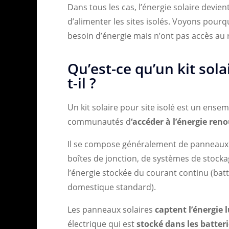
Dans tous les cas, l’énergie solaire devi
d’alimenter les sites isolés. Voyons pourq
besoin d’énergie mais n’ont pas accès au
Qu’est-ce qu’un kit sol
t-il ?
Un kit solaire pour site isolé est un ens
communautés d
‘accéder à l’énergie reno
Il se compose généralement de panneaux 
boîtes de jonction, de systèmes de stockag
l’énergie stockée du courant continu (batte
domestique standard).
Les panneaux solaires
captent l’énergie 
électrique qui est
stocké dans les batter