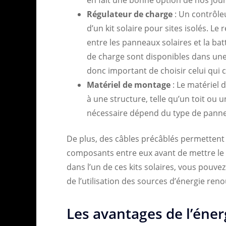
Régulateur de charge
: Un contrôle
d’un kit solaire pour sites isolés. Le 
entre les panneaux solaires et la bat
de charge sont disponibles dans une 
donc important de choisir celui qui 
Matériel de montage
: Le matériel 
à une structure, telle qu’un toit ou
nécessaire dépend du type de panneau
De plus, des câbles précâblés permettent à
composants entre eux avant de mettre le 
dans l’un de ces kits solaires, vous pou
de l’utilisation des sources d’énergie reno
Les avantages de l’éner