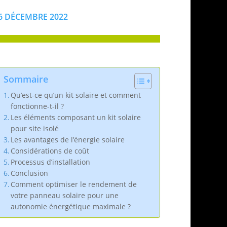
6 DÉCEMBRE 2022
Sommaire
Qu’est-ce qu’un kit solaire et comment
fonctionne-t-il ?
Les éléments composant un kit solaire
pour site isolé
Les avantages de l’énergie solaire
Considérations de coût
Processus d’installation
Conclusion
Comment optimiser le rendement de
votre panneau solaire pour une
autonomie énergétique maximale ?