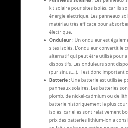
kit solaire pour sites isolés, car ils 
énergie électrique. Les panneaux sol
matériau très efficace pour absorber 
électrique.
Onduleur
: Un onduleur est égaleme
sites isolés. L’onduleur convertit le
alternatif qui peut être utilisé pour
dispositifs. Les onduleurs sont disp
(pur sinus,…), il est donc important d
Batterie
: Une batterie est utilisée p
panneaux solaires. Les batteries son
plomb, de nickel-cadmium ou de lithi
batterie historiquement le plus coura
isolés, car elles sont relativement 
prix des batteries lithium-ion a con
en fait une bonne option de nos jour