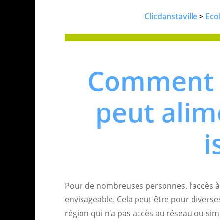
Clicdanstaville
Eco
>
Comment u
peut alim
i
Pour de nombreuses personnes, l’accès à 
envisageable. Cela peut être pour diverse
région qui n’a pas accès au réseau ou sim