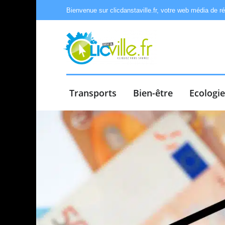
Bienvenue sur clicdanstaville.fr, votre web média de r
Transports
Bien-être
Ecologi