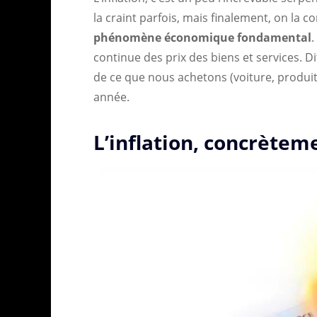
la craint parfois, mais finalement, on la
phénomène économique fondamental
.
continue des prix des biens et services. Di
de ce que nous achetons (voiture, produit
année.
L’inflation, concrètem