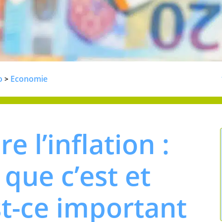
o
Economie
>
 l’inflation :
 que c’est et
t-ce important