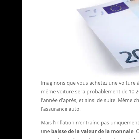
Imaginons que vous achetez une voiture à 10
même voiture sera probablement de 10 200
l’année d’après, et ainsi de suite. Même c
l’assurance auto.
Mais l’inflation n’entraîne pas uniquemen
une
baisse de la valeur de la monnaie
. 