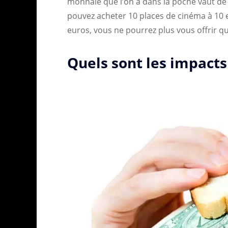
monnaie que l’on a dans la poche vaut de 
pouvez acheter 10 places de cinéma à 10 
euros, vous ne pourrez plus vous offrir q
Quels sont les impacts 