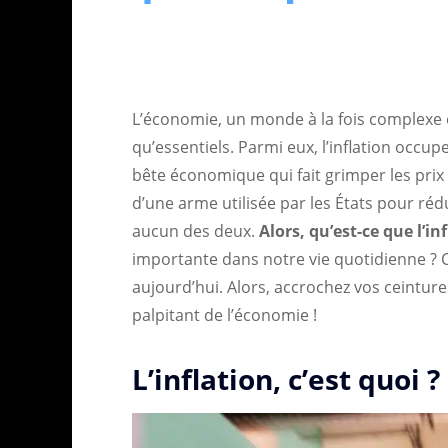
L’économie, un monde à la fois complexe e
qu’essentiels. Parmi eux, l’inflation occu
bête économique qui fait grimper les prix
d’une arme utilisée par les États pour rédu
aucun des deux.
Alors, qu’est-ce que l’in
importante dans notre vie quotidienne ? 
aujourd’hui. Alors, accrochez vos ceintur
palpitant de l’économie !
L’inflation, c’est quoi ?