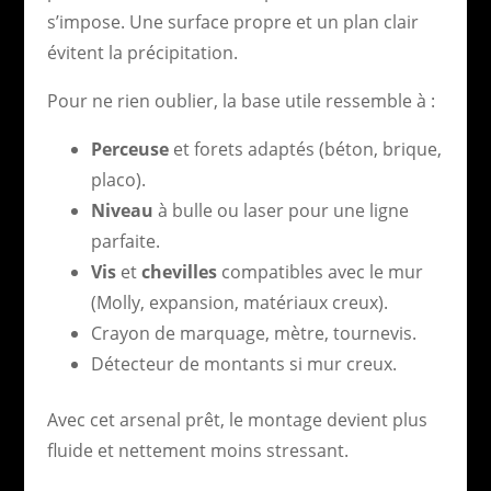
s’impose. Une surface propre et un plan clair
évitent la précipitation.
Pour ne rien oublier, la base utile ressemble à :
Perceuse
et forets adaptés (béton, brique,
placo).
Niveau
à bulle ou laser pour une ligne
parfaite.
Vis
et
chevilles
compatibles avec le mur
(Molly, expansion, matériaux creux).
Crayon de marquage, mètre, tournevis.
Détecteur de montants si mur creux.
Avec cet arsenal prêt, le montage devient plus
fluide et nettement moins stressant.