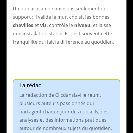
Un bon artisan ne pose pas seulement un
support : il valide le mur, choisit les bonnes
chevilles
et
vis
, contrôle le
niveau
, et laisse
une installation stable. Et c’est souvent cette
tranquillité qui fait la différence au quotidien.
La rédac
La rédaction de Clicdanslaville réunit
plusieurs auteurs passionnés qui
partagent chaque jour des conseils, des
analyses et des informations pratiques
autour de nombreux sujets du quotidien.