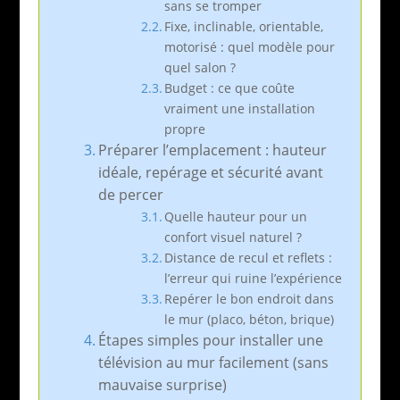
sans se tromper
Fixe, inclinable, orientable,
motorisé : quel modèle pour
quel salon ?
Budget : ce que coûte
vraiment une installation
propre
Préparer l’emplacement : hauteur
idéale, repérage et sécurité avant
de percer
Quelle hauteur pour un
confort visuel naturel ?
Distance de recul et reflets :
l’erreur qui ruine l’expérience
Repérer le bon endroit dans
le mur (placo, béton, brique)
Étapes simples pour installer une
télévision au mur facilement (sans
mauvaise surprise)