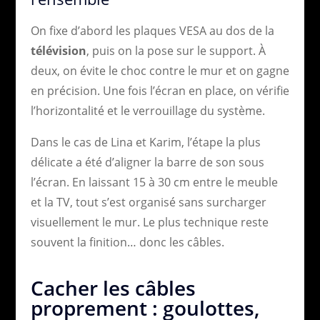
On fixe d’abord les plaques VESA au dos de la
télévision
, puis on la pose sur le support. À
deux, on évite le choc contre le mur et on gagne
en précision. Une fois l’écran en place, on vérifie
l’horizontalité et le verrouillage du système.
Dans le cas de Lina et Karim, l’étape la plus
délicate a été d’aligner la barre de son sous
l’écran. En laissant 15 à 30 cm entre le meuble
et la TV, tout s’est organisé sans surcharger
visuellement le mur. Le plus technique reste
souvent la finition… donc les câbles.
Cacher les câbles
proprement : goulottes,