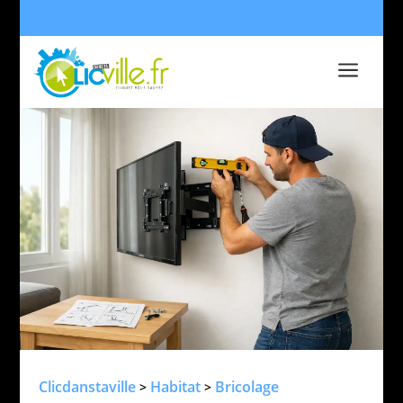
a
Clicdanstaville
Habitat
Bricolage
>
>