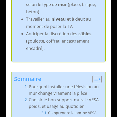
selon le type de
mur
(placo, brique,
béton).
Travailler au
niveau
et à deux au
moment de poser la TV.
Anticiper la discrétion des
câbles
(goulotte, coffret, encastrement
encadré).
Sommaire
Pourquoi installer une télévision au
mur change vraiment la pièce
Choisir le bon support mural : VESA,
poids, et usage au quotidien
Comprendre la norme VESA