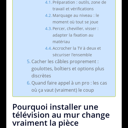
Préparation : outils, zone de
travail et vérifications
Marquage au niveau : le
moment où tout se joue
Percer, cheviller, visser :
adapter la fixation au
matériau
Accrocher la TV à deux et
sécuriser l’ensemble
Cacher les câbles proprement :
goulottes, boîtiers et options plus
discrètes
Quand faire appel à un pro : les cas
où ça vaut (vraiment) le coup
Pourquoi installer une
télévision au mur change
vraiment la pièce