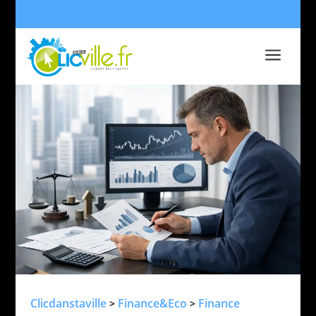
a
Clicdanstaville
Finance&Eco
Finance
>
>