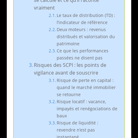
vraiment
Le taux de distribution (TD) :
l’indicateur de référence
Deux moteurs : revenus
distribués et valorisation du
patrimoine
Ce que les performances
passées ne disent pas
Risques des SCPI : les points de
vigilance avant de souscrire
Risque de perte en capital :
quand le marché immobilier
se retourne
Risque locatif : vacance,
impayés et renégociations de
baux
Risque de liquidité :
revendre n’est pas
instantané