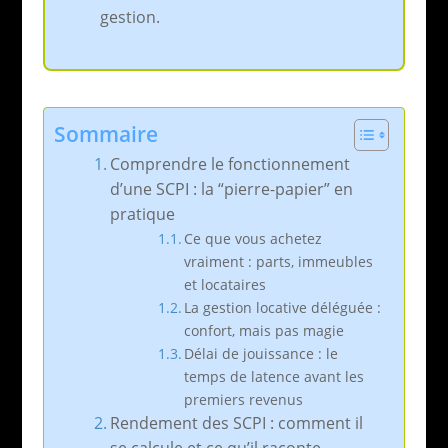
gestion.
Sommaire
Comprendre le fonctionnement
d’une SCPI : la “pierre-papier” en
pratique
Ce que vous achetez
vraiment : parts, immeubles
et locataires
La gestion locative déléguée :
confort, mais pas magie
Délai de jouissance : le
temps de latence avant les
premiers revenus
Rendement des SCPI : comment il
se calcule et ce qu’il raconte