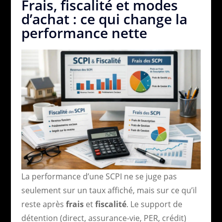
Frais, fiscalité et modes
d’achat : ce qui change la
performance nette
La performance d’une SCPI ne se juge pas
seulement sur un taux affiché, mais sur ce qu’il
reste après
frais
et
fiscalité
. Le support de
détention (direct, assurance-vie, PER, crédit)