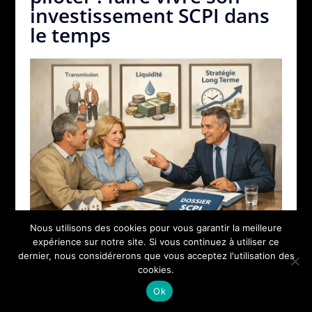
investissement SCPI dans
le temps
Nous utilisons des cookies pour vous garantir la meilleure
Une SCPI se pilote comme un actif de long
expérience sur notre site. Si vous continuez à utiliser ce
terme : on surveille la qualité du parc, on ajuste
dernier, nous considérerons que vous acceptez l'utilisation des
cookies.
la répartition et on prépare la sortie. La
Ok
revente, la transmission et l’arbitrage partiel