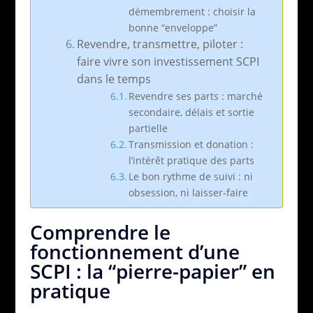
démembrement : choisir la
bonne “enveloppe”
Revendre, transmettre, piloter :
faire vivre son investissement SCPI
dans le temps
Revendre ses parts : marché
secondaire, délais et sortie
partielle
Transmission et donation :
l’intérêt pratique des parts
Le bon rythme de suivi : ni
obsession, ni laisser-faire
Comprendre le
fonctionnement d’une
SCPI : la “pierre-papier” en
pratique