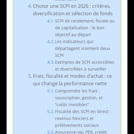
Choisir une SCPI en 2026 : critères,
diversification et sélection de fonds
SCPI de rendement, fiscale ou
de capitalisation : le bon
objectif au départ
Les indicateurs qui
départagent vraiment deux
SCPI
Exemples de SCPI accessibles
et diversifiées à surveiller
Frais, fiscalité et modes d’achat : ce
qui change la performance nette
Comprendre les frais :
souscription, gestion, et
“coûts invisibles”
Fiscalité des SCPI en direct :
revenus fonciers et
prélèvements sociaux
Assurance-vie, PER, crédit,