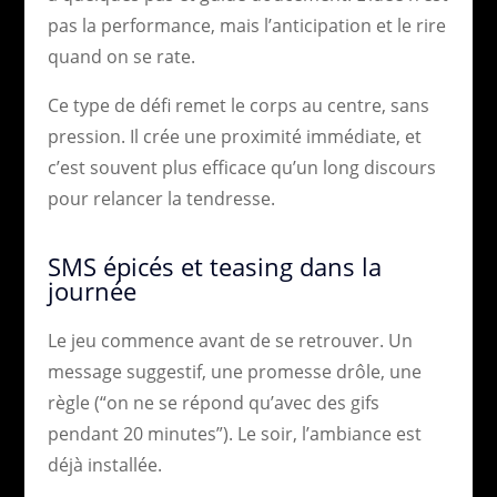
pas la performance, mais l’anticipation et le rire
quand on se rate.
Ce type de défi remet le corps au centre, sans
pression. Il crée une proximité immédiate, et
c’est souvent plus efficace qu’un long discours
pour relancer la tendresse.
SMS épicés et teasing dans la
journée
Le jeu commence avant de se retrouver. Un
message suggestif, une promesse drôle, une
règle (“on ne se répond qu’avec des gifs
pendant 20 minutes”). Le soir, l’ambiance est
déjà installée.