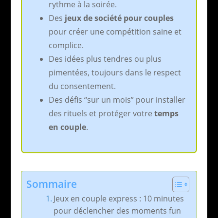
rythme à la soirée.
Des
jeux de société pour couples
pour créer une compétition saine et
complice.
Des idées plus tendres ou plus
pimentées, toujours dans le respect
du consentement.
Des défis “sur un mois” pour installer
des rituels et protéger votre
temps
en couple
.
Sommaire
Jeux en couple express : 10 minutes
pour déclencher des moments fun