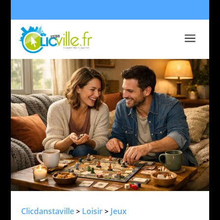
a
Clicdanstaville
Loisir
Jeux
>
>