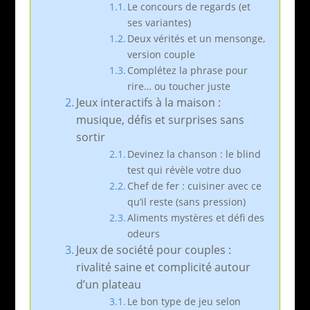
Le concours de regards (et
ses variantes)
Deux vérités et un mensonge,
version couple
Complétez la phrase pour
rire… ou toucher juste
Jeux interactifs à la maison :
musique, défis et surprises sans
sortir
Devinez la chanson : le blind
test qui révèle votre duo
Chef de fer : cuisiner avec ce
qu’il reste (sans pression)
Aliments mystères et défi des
odeurs
Jeux de société pour couples :
rivalité saine et complicité autour
d’un plateau
Le bon type de jeu selon