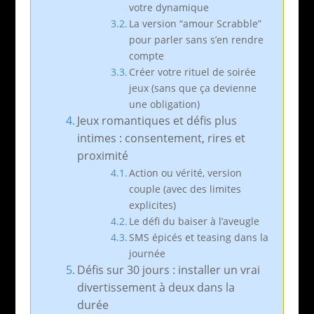
votre dynamique
La version “amour Scrabble”
pour parler sans s’en rendre
compte
Créer votre rituel de soirée
jeux (sans que ça devienne
une obligation)
Jeux romantiques et défis plus
intimes : consentement, rires et
proximité
Action ou vérité, version
couple (avec des limites
explicites)
Le défi du baiser à l’aveugle
SMS épicés et teasing dans la
journée
Défis sur 30 jours : installer un vrai
divertissement à deux dans la
durée