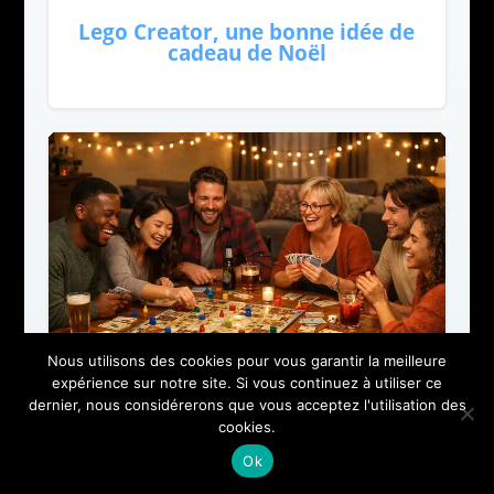
Lego Creator, une bonne idée de
cadeau de Noël
Nous utilisons des cookies pour vous garantir la meilleure
expérience sur notre site. Si vous continuez à utiliser ce
dernier, nous considérerons que vous acceptez l'utilisation des
cookies.
Comment organiser une soirée
jeux entre amis réussie
Ok