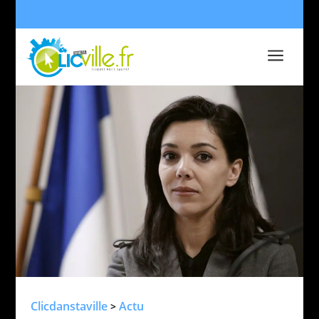
a
Clicdanstaville
Actu
>