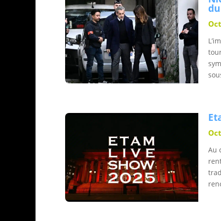
du
Oct
L’i
tou
sym
sou
Et
Oct
Au 
ren
tra
ren