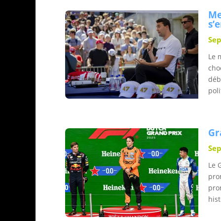
Me
s’
Sep
Le 
cho
déb
poli
Gr
Sep
Le 
pro
pro
his