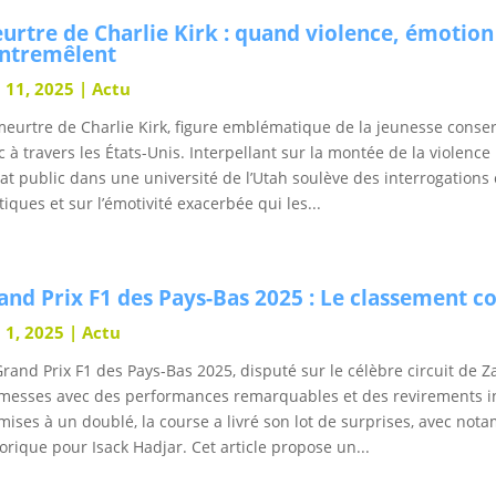
urtre de Charlie Kirk : quand violence, émotion 
entremêlent
 11, 2025
|
Actu
meurtre de Charlie Kirk, figure emblématique de la jeunesse conse
c à travers les États-Unis. Interpellant sur la montée de la violence
at public dans une université de l’Utah soulève des interrogations
tiques et sur l’émotivité exacerbée qui les...
and Prix F1 des Pays-Bas 2025 : Le classement co
 1, 2025
|
Actu
Grand Prix F1 des Pays-Bas 2025, disputé sur le célèbre circuit de Z
messes avec des performances remarquables et des revirements in
mises à un doublé, la course a livré son lot de surprises, avec nota
torique pour Isack Hadjar. Cet article propose un...