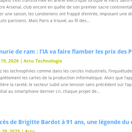
apest s’est transformée en arène électrique lorsque le Paris Saint
tre Arsenal, club encore en quête de son premier sacre continenta
er une saison, les Londoniens ont frappé d’entrée, imposant une dis
uits parisiens. Mais Paris a trouvé, au fil des...
nurie de ram : l’IA va faire flamber les prix des
 19, 2026
|
Actu
Technologie
z les technophiles comme dans les cercles industriels, l’inquiétude
lètement les cartes de la production informatique. Alors que l’appéti
élère la rareté, le secteur subit une tension sans précédent sur l
ilial au smartphone dernier cri, chaque projet de...
cès de Brigitte Bardot à 91 ans, une légende du 
 29, 2025
|
Actu