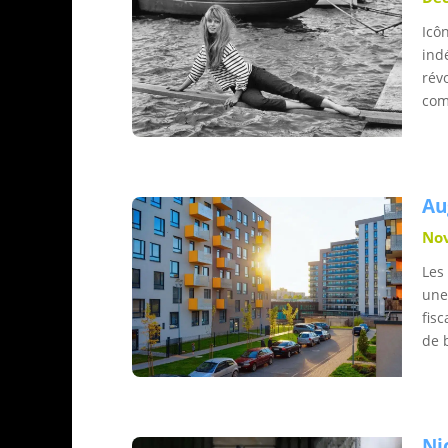
Icôn
ind
rév
com
Au
Nov
Les
une
fis
de 
Ni