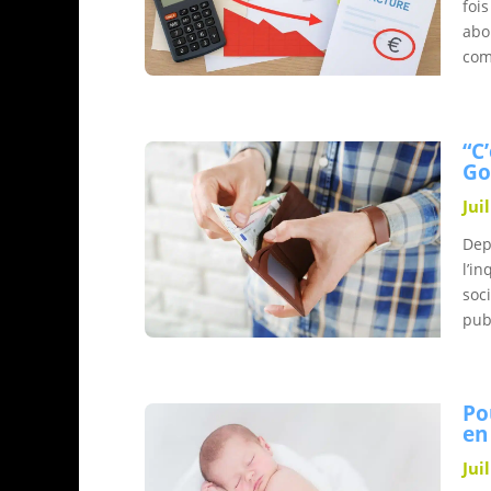
foi
abo
com
“C
Go
Jui
Dep
l’in
soc
pub
Po
en
Jui