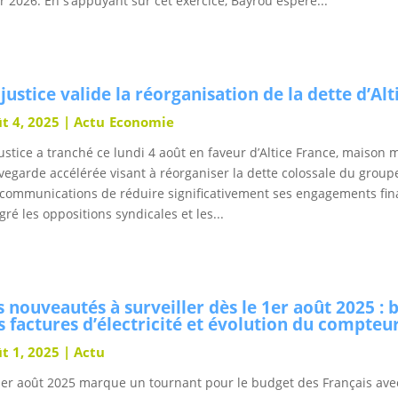
r 2026. En s’appuyant sur cet exercice, Bayrou espère...
 justice valide la réorganisation de la dette d’Al
t 4, 2025
|
Actu
Economie
justice a tranché ce lundi 4 août en faveur d’Altice France, maison 
vegarde accélérée visant à réorganiser la dette colossale du group
écommunications de réduire significativement ses engagements finan
ré les oppositions syndicales et les...
s nouveautés à surveiller dès le 1er août 2025 : 
s factures d’électricité et évolution du compteu
t 1, 2025
|
Actu
1er août 2025 marque un tournant pour le budget des Français avec