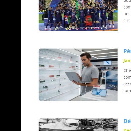
Bud
con
pes
circ
Pé
Jan
Che
comp
acc
fam
Dé
Déc