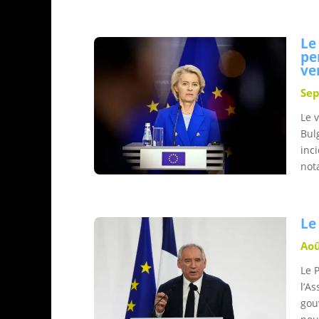
Le
pe
ve
Sep
Le 
Bul
inc
not
Le
Aoû
Le 
l’A
gou