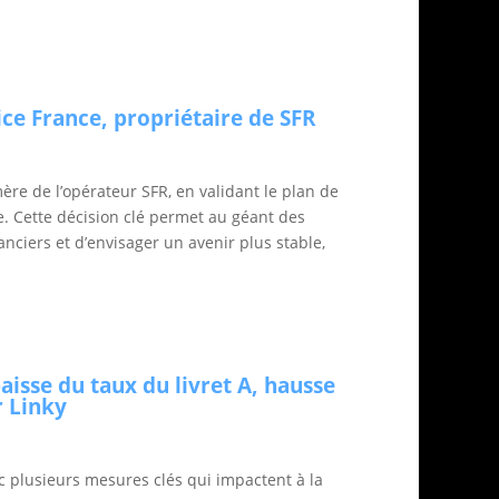
tice France, propriétaire de SFR
mère de l’opérateur SFR, en validant le plan de
e. Cette décision clé permet au géant des
ciers et d’envisager un avenir plus stable,
baisse du taux du livret A, hausse
r Linky
 plusieurs mesures clés qui impactent à la