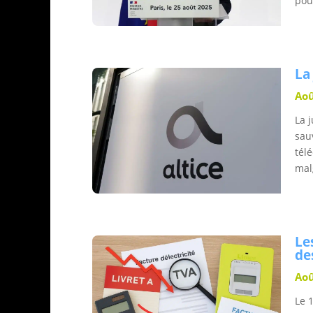
pou
La
Aoû
La 
sau
tél
malg
Le
de
Aoû
Le 