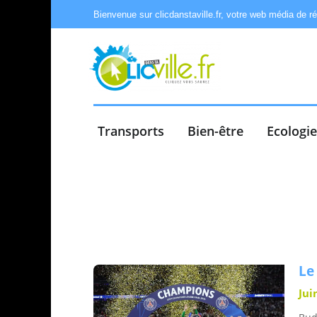
Bienvenue sur clicdanstaville.fr, votre web média de r
Transports
Bien-être
Ecologi
Le
Jui