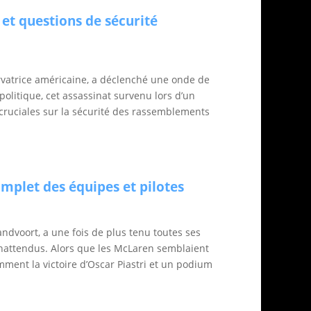
et questions de sécurité
rvatrice américaine, a déclenché une onde de
 politique, cet assassinat survenu lors d’un
 cruciales sur la sécurité des rassemblements
mplet des équipes et pilotes
andvoort, a une fois de plus tenu toutes ses
attendus. Alors que les McLaren semblaient
mment la victoire d’Oscar Piastri et un podium