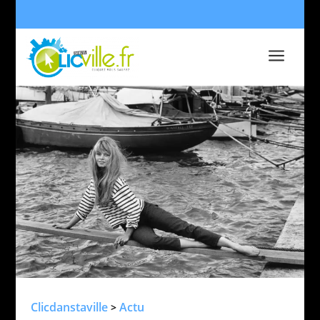
a
Clicdanstaville
Actu
>