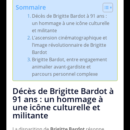
Sommaire
Décès de Brigitte Bardot à 91 ans :
un hommage à une icône culturelle
et militante
L’ascension cinématographique et
l’image révolutionnaire de Brigitte
Bardot
Brigitte Bardot, entre engagement
animalier avant-gardiste et
parcours personnel complexe
Décès de Brigitte Bardot à
91 ans : un hommage à
une icône culturelle et
militante
La disparition de
Brigitte Bardot
résonne