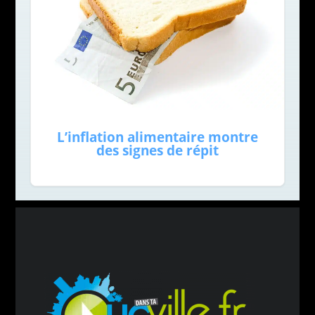
L’inflation alimentaire montre
des signes de répit