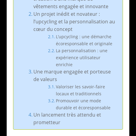
vêtements engagée et innovante
Un projet inédit et novateur :
l’upcycling et la personnalisation au
cœur du concept
L’upcycling : une démarche
écoresponsable et originale
La personnalisation : une
expérience utilisateur
enrichie
Une marque engagée et porteuse
de valeurs
Valoriser les savoir-faire
locaux et traditionnels
Promouvoir une mode
durable et écoresponsable
Un lancement très attendu et
prometteur