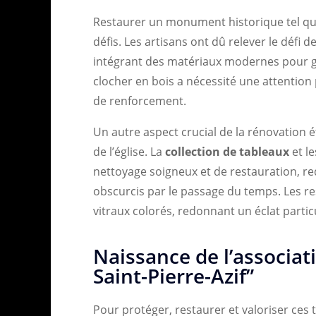
Restaurer un monument historique tel qu
défis. Les artisans ont dû relever le défi 
intégrant des matériaux modernes pour gar
clocher en bois a nécessité une attention p
de renforcement.
Un autre aspect crucial de la rénovation ét
de l’église. La
collection de tableaux
et le
nettoyage soigneux et de restauration, red
obscurcis par le passage du temps. Les re
vitraux colorés, redonnant un éclat particuli
Naissance de l’associati
Saint-Pierre-Azif”
Pour protéger, restaurer et valoriser ces 