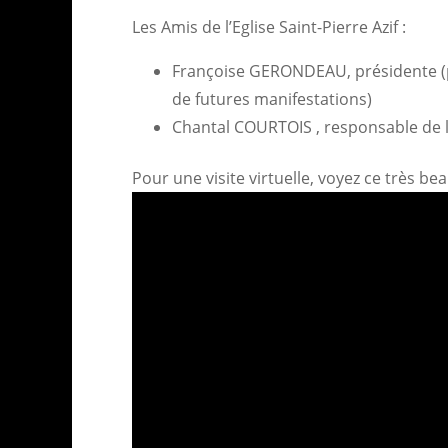
Les Amis de l’Eglise Saint-Pierre Azif :
Françoise GERONDEAU, présidente (pou
de futures manifestations)
Chantal COURTOIS , responsable de 
Pour une visite virtuelle, voyez ce très b