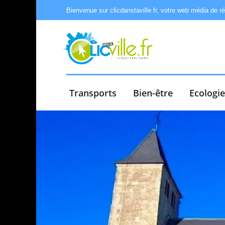
Bienvenue sur clicdanstaville.fr, votre web média de r
Transports
Bien-être
Ecologi