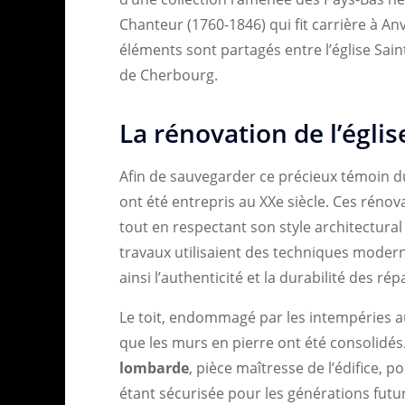
Chanteur (1760-1846) qui fit carrière à An
éléments sont partagés entre l’église Saint
de Cherbourg.
La rénovation de l’églis
Afin de sauvegarder ce précieux témoin d
ont été entrepris au XXe siècle. Ces rénovat
tout en respectant son style architectural
travaux utilisaient des techniques modern
ainsi l’authenticité et la durabilité des rép
Le toit, endommagé par les intempéries au f
que les murs en pierre ont été consolidés.
lombarde
, pièce maîtresse de l’édifice, p
étant sécurisée pour les générations futu