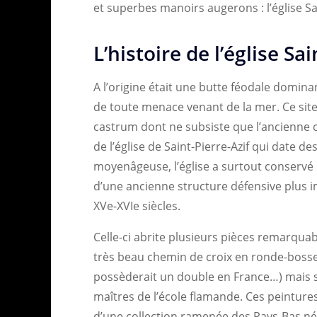
et superbes manoirs augerons : l’église Sai
L’histoire de l’église Sa
A l’origine était une butte féodale domina
de toute menace venant de la mer. Ce site
castrum dont ne subsiste que l’ancienne ch
de l’église de Saint-Pierre-Azif qui date de
moyenâgeuse, l’église a surtout conservé 
d’une ancienne structure défensive plus 
XVe-XVIe siècles.
Celle-ci abrite plusieurs pièces remarquab
très beau chemin de croix en ronde-bosse,
possèderait un double en France…) mais s
maîtres de l’école flamande. Ces peintures
d’une collection ramenée des Pays-Bas né