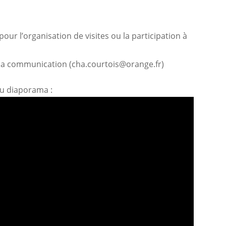
r l’organisation de visites ou la participation à
la communication (
cha.courtois@orange.fr
)
eau diaporama :