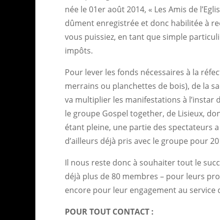
née le 01er août 2014, « Les Amis de l’Eglis
dûment enregistrée et donc habilitée à re
vous puissiez, en tant que simple particu
impôts.
Pour lever les fonds nécessaires à la réf
merrains ou planchettes de bois), de la sacr
va multiplier les manifestations à l’insta
le groupe Gospel together, de Lisieux, dont
étant pleine, une partie des spectateurs a
d’ailleurs déjà pris avec le groupe pour 20
Il nous reste donc à souhaiter tout le succ
déjà plus de 80 membres – pour leurs proch
encore pour leur engagement au service d
POUR TOUT CONTACT :