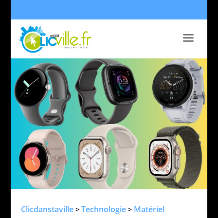
a
Clicdanstaville
Technologie
Matériel
>
>