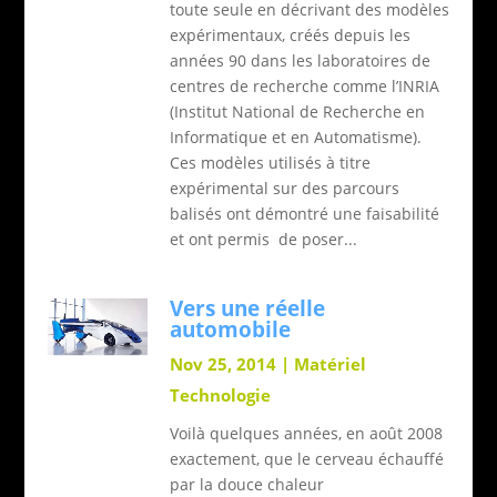
toute seule en décrivant des modèles
expérimentaux, créés depuis les
années 90 dans les laboratoires de
centres de recherche comme l’INRIA
(Institut National de Recherche en
Informatique et en Automatisme).
Ces modèles utilisés à titre
expérimental sur des parcours
balisés ont démontré une faisabilité
et ont permis de poser...
Vers une réelle
automobile
Nov 25, 2014
|
Matériel
Technologie
Voilà quelques années, en août 2008
exactement, que le cerveau échauffé
par la douce chaleur