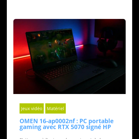
modes de travail. Les
imprimantes 3D
et autres outils
de fabrication numérique sont explorés pour leur
potentiel révolutionnaire dans divers secteurs, de la
création artistique à la production industrielle.
La rubrique
Matériel
est votre guide dans l’univers
des composants technologiques, offrant des
critiques, des guides d’achat, et des astuces pour
maximiser votre expérience technologique. Cette
catégorie est essentielle pour quiconque souhaite
comprendre et exploiter les avancées matérielles qui
façonnent le futur de la technologie.
Jeux vidéo
Matériel
OMEN 16-ap0002nf : PC portable
gaming avec RTX 5070 signé HP