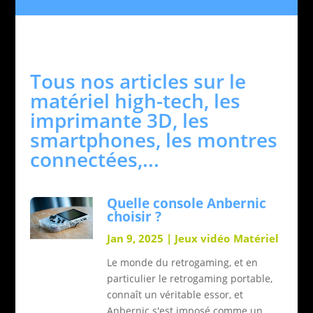
Tous nos articles sur le
matériel high-tech, les
imprimante 3D, les
smartphones, les montres
connectées,...
Quelle console Anbernic
choisir ?
Jan 9, 2025
|
Jeux vidéo
Matériel
Le monde du retrogaming, et en
particulier le retrogaming portable,
connaît un véritable essor, et
Anbernic s'est imposé comme un