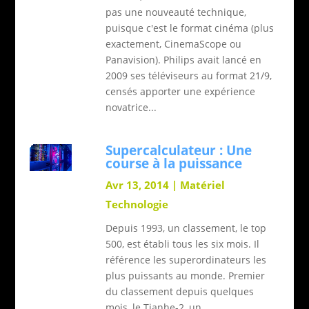
pas une nouveauté technique,
puisque c'est le format cinéma (plus
exactement, CinemaScope ou
Panavision). Philips avait lancé en
2009 ses téléviseurs au format 21/9,
censés apporter une expérience
novatrice...
Supercalculateur : Une
course à la puissance
Avr 13, 2014
|
Matériel
Technologie
Depuis 1993, un classement, le top
500, est établi tous les six mois. Il
référence les superordinateurs les
plus puissants au monde. Premier
du classement depuis quelques
mois, le Tianhe-2, un