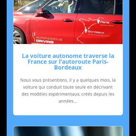
La voiture autonome traverse la
France sur l’autoroute Paris-
Bordeaux
Nous vous présentions, il y a quelques mois, la
voiture qui conduit toute seule en décrivant
des modèles expérimentaux, créés depuis les
années...