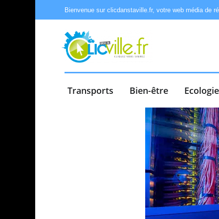
Bienvenue sur clicdanstaville.fr, votre web média de r
Transports
Bien-être
Ecologi