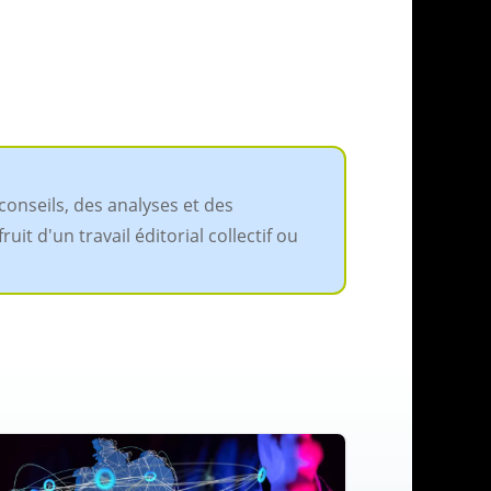
conseils, des analyses et des
it d'un travail éditorial collectif ou