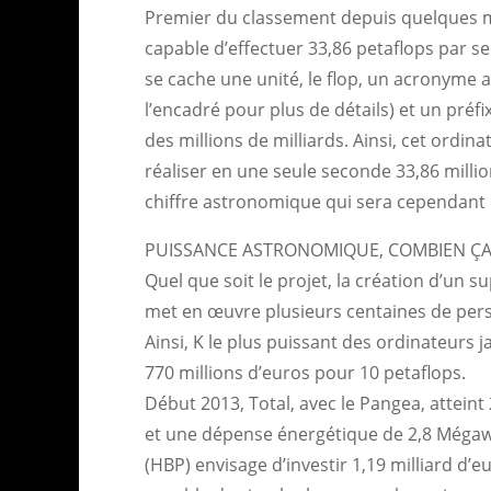
Premier du classement depuis quelques mo
capable d’effectuer 33,86 petaflops par s
se cache une unité, le flop, un acronyme a
l’encadré pour plus de détails) et un préf
des millions de milliards. Ainsi, cet ordin
réaliser en une seule seconde 33,86 milli
chiffre astronomique qui sera cependant
PUISSANCE ASTRONOMIQUE, COMBIEN ÇA
Quel que soit le projet, la création d’un 
met en œuvre plusieurs centaines de perso
Ainsi, K le plus puissant des ordinateurs
770 millions d’euros pour 10 petaflops.
Début 2013, Total, avec le Pangea, atteint
et une dépense énergétique de 2,8 Mégawat
(HBP) envisage d’investir 1,19 milliard d’