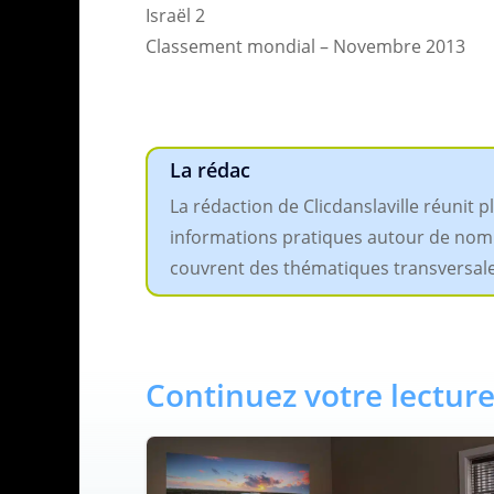
Israël 2
Classement mondial – Novembre 2013
La rédac
La rédaction de Clicdanslaville réunit 
informations pratiques autour de nombreu
couvrent des thématiques transversales,
Continuez votre lecture