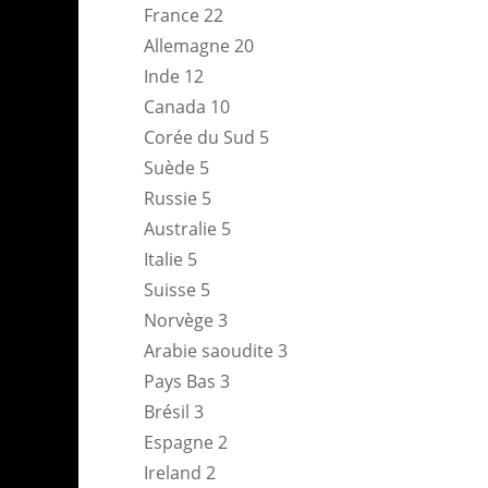
France 22
Allemagne 20
Inde 12
Canada 10
Corée du Sud 5
Suède 5
Russie 5
Australie 5
Italie 5
Suisse 5
Norvège 3
Arabie saoudite 3
Pays Bas 3
Brésil 3
Espagne 2
Ireland 2