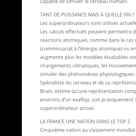
capable de simuler le cerveau humain.
TANT DE PUISSANCE MAIS À QUELLE FIN ?
Les superordinateurs sont utilisés actue
Les calculs effectués peuvent permettre d’
réactions atomiques, comme dans le cas 
(commissariat à l’énergie atomique) ou en
augmente plus les modèles étudiables sont 
changements climatiques, les mouvements 
simuler des phénomènes physiologiques d
Spécialiste du cerveau et de sa représen
Brain, estime qu’une représentation complè
environs d’un exaflop, soit pratiquement 3
superordinateur actuel.
LA FRANCE UNE NATION DANS LE TOP 5
Cinquième nation au classement mondial 