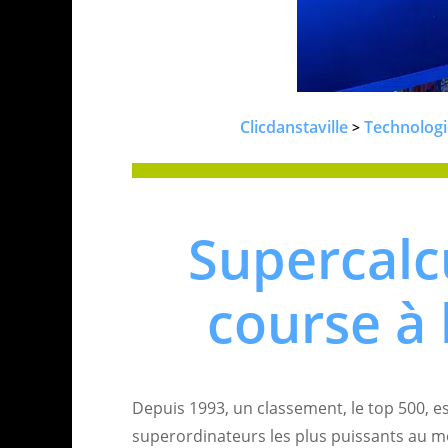
Clicdanstaville
Technologi
>
Supercalc
course à 
Depuis 1993, un classement, le top 500, est 
superordinateurs les plus puissants au 