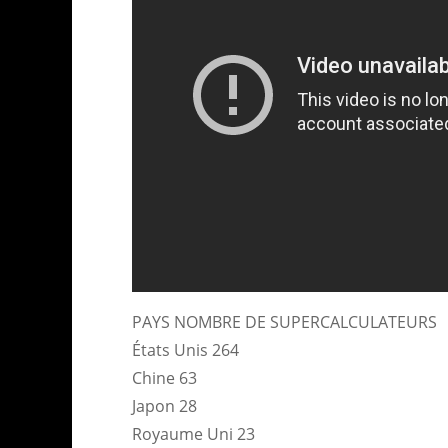
PAYS NOMBRE DE SUPERCALCULATEURS
États Unis 264
Chine 63
Japon 28
Royaume Uni 23