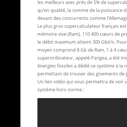
les meilleurs avec près de 5% de supercal
qu’en qualité, la somme de la puissance d
devant des concurrents comme l’Allemagne,
Le plus gros supercalculateur français es
mémoire vive (Ram), 110 400 cœurs de proc
le débit maximum atteint 300 Gbit/s. Pour
moyen comprend 8 Gb de Ram, 1 à 4 cœurs,
superordinateur, appelé Pangea, a été insta
énergies fossiles a dédié ce système à la 
permettant de trouver des gisements de pé
Un lien vidéo qui vous permettra de voir 
système hors norme :