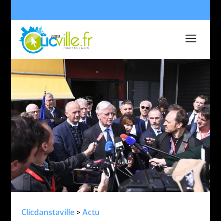
a
Clicdanstaville
Actu
>