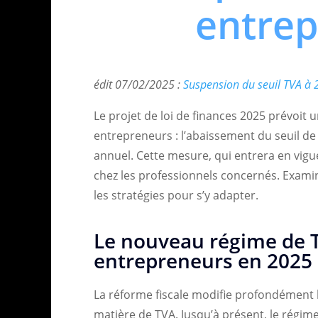
entrep
édit 07/02/2025 :
Suspension du seuil TVA à 
Le projet de loi de finances 2025 prévoit
entrepreneurs : l’abaissement du seuil de 
annuel. Cette mesure, qui entrera en vigu
chez les professionnels concernés. Examin
les stratégies pour s’y adapter.
Le nouveau régime de T
entrepreneurs en 2025
La réforme fiscale modifie profondément l
matière de TVA. Jusqu’à présent, le régim