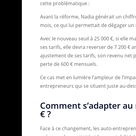
cette problématique :
Avant la réforme, Nadia générait un chiffre
mois, ce qui lui permettait de dégager un
Avec le nouveau seuil à 25 000 €, si elle 
ses tarifs, elle devra reverser de 7 200 € 
ajustement de ses tarifs, son revenu net p
perte de 600 € mensuels.
Ce cas met en lumière l’ampleur de l’impac
entrepreneurs qui se situent juste au-des
Comment s’adapter au 
€ ?
Face à ce changement, les auto-entrepren