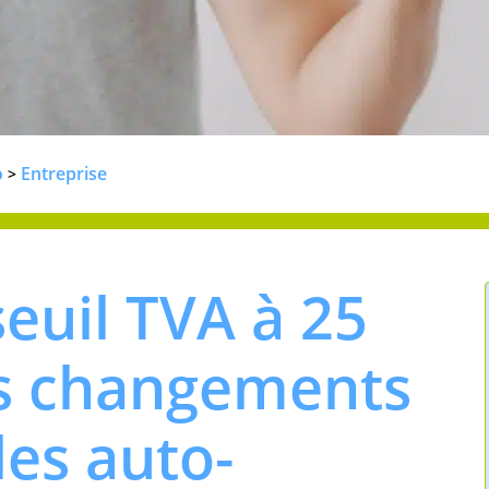
o
Entreprise
>
euil TVA à 25
ls changements
les auto-