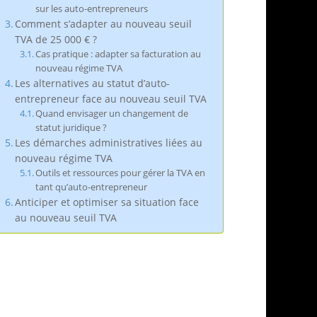
sur les auto-entrepreneurs
Comment s’adapter au nouveau seuil
TVA de 25 000 € ?
Cas pratique : adapter sa facturation au
nouveau régime TVA
Les alternatives au statut d’auto-
entrepreneur face au nouveau seuil TVA
Quand envisager un changement de
statut juridique ?
Les démarches administratives liées au
nouveau régime TVA
Outils et ressources pour gérer la TVA en
tant qu’auto-entrepreneur
Anticiper et optimiser sa situation face
au nouveau seuil TVA