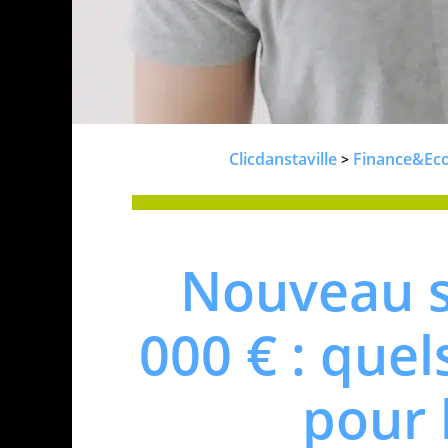
Clicdanstaville
Finance&Ec
>
Nouveau s
000 € : que
pour 