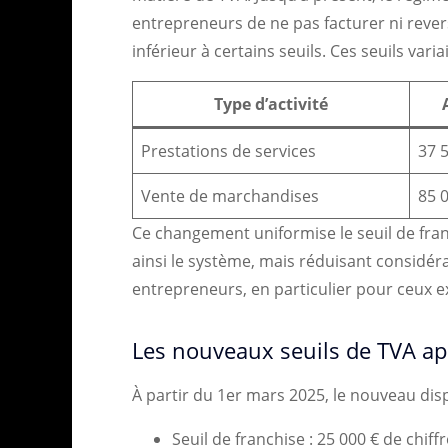
entrepreneurs de ne pas facturer ni reverse
inférieur à certains seuils. Ces seuils variai
Type d’activité
Prestations de services
37 
Vente de marchandises
85 
Ce changement uniformise le seuil de franc
ainsi le système, mais réduisant consid
entrepreneurs, en particulier pour ceux 
Les nouveaux seuils de TVA ap
À partir du 1er mars 2025, le nouveau dispo
Seuil de franchise : 25 000 € de chiff