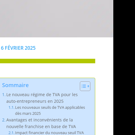
6 FÉVRIER 2025
Sommaire
Le nouveau régime de TVA pour les
auto-entrepreneurs en 2025
Les nouveaux seuils de TVA applicables
dès mars 2025
Avantages et inconvénients de la
nouvelle franchise en base de TVA
Impact financier du nouveau seuil TVA