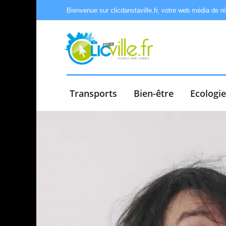
Bienvenue sur clicdanstaville.fr, votre web média de r
Transports
Bien-être
Ecologi