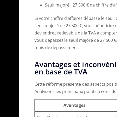
Seuil majoré : 27 500 € de chiffre d’a
Si votre chiffre d’affaires dépasse le seui
seuil majoré de 27 500 €, vous bénéficiez 
deviendrez redevable de la TVA à compter 
vous dépassez le seuil majoré de 27 500 €,
mois de dépassement.
Avantages et inconvénie
en base de TVA
Cette réforme présente des aspects positi
Analysons les principaux points à considér
Avantages