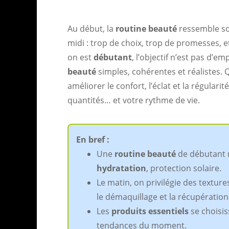
Au début, la
routine beauté
ressemble so
midi : trop de choix, trop de promesses, e
on est
débutant
, l’objectif n’est pas d’e
beauté
simples, cohérentes et réalistes.
améliorer le confort, l’éclat et la régularit
quantités… et votre rythme de vie.
En bref :
Une
routine beauté
de débutant r
hydratation
, protection solaire.
Le matin, on privilégie des textures
le démaquillage et la récupération
Les
produits essentiels
se choisis
tendances du moment.