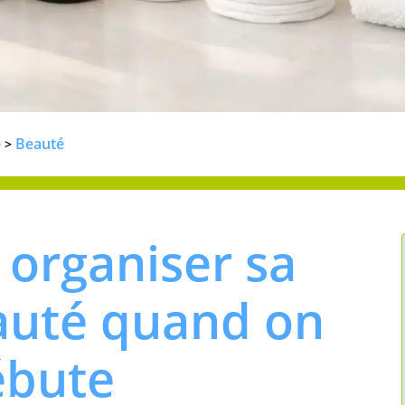
e
Beauté
>
organiser sa
auté quand on
ébute