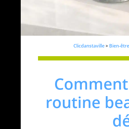
Clicdanstaville
Bien-êtr
>
Comment 
routine be
d