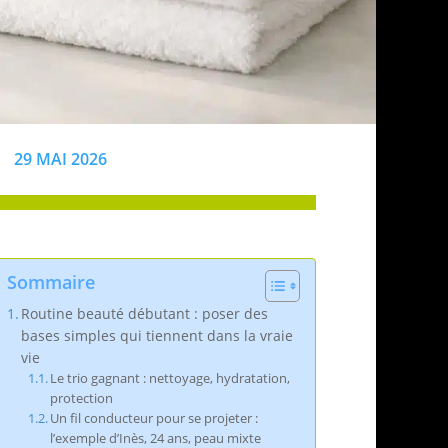
29 MAI 2026
Sommaire
Routine beauté débutant : poser des
bases simples qui tiennent dans la vraie
vie
Le trio gagnant : nettoyage, hydratation,
protection
Un fil conducteur pour se projeter :
l’exemple d’Inès, 24 ans, peau mixte