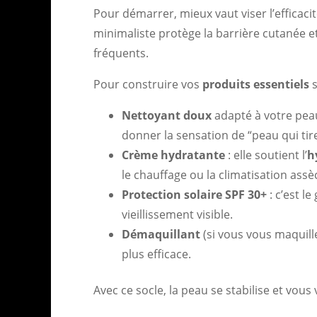
Pour démarrer, mieux vaut viser l’efficaci
minimaliste protège la barrière cutanée et
fréquents.
Pour construire vos
produits essentiels
s
Nettoyant doux
adapté à votre peau
donner la sensation de “peau qui tire
Crème hydratante
: elle soutient l’
h
le chauffage ou la climatisation assè
Protection solaire SPF 30+
: c’est le
vieillissement visible.
Démaquillant
(si vous vous maquillez
plus efficace.
Avec ce socle, la peau se stabilise et vous