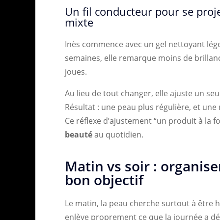
Un fil conducteur pour se proje
mixte
Inès commence avec un gel nettoyant lége
semaines, elle remarque moins de brillanc
joues.
Au lieu de tout changer, elle ajuste un seu
Résultat : une peau plus régulière, et une
Ce réflexe d’ajustement “un produit à la f
beauté
au quotidien.
Matin vs soir : organise
bon objectif
Le matin, la peau cherche surtout à être h
enlève proprement ce que la journée a dép