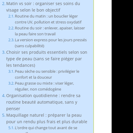
Matin vs soir : organiser ses soins du
visage selon le bon objectif
Routine du matin : un bouclier léger
contre UV, pollution et stress oxydatif
Routine du soir : enlever, apaiser, laisser
la peau faire son travail
La version express pour les jours pressés
(sans culpabilité)
Choisir ses produits essentiels selon son
type de peau (sans se faire piéger par
les tendances)
Peau sèche ou sensible : privilégier le
confort et la douceur
Peau grasse ou mixte : viser léger,
régulier, non comédogène
Organisation quotidienne : rendre sa
routine beauté automatique, sans y
penser
Maquillage naturel : préparer la peau
pour un rendu plus frais et plus durable
L’ordre qui change tout avant de se