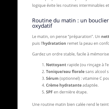
logique évite les routines interminables 
Routine du matin : un bouclier 
oxydatif
Le matin, on pense “préparation”. Un
net
puis l’
hydratation
remet la peau en confor
Gardez un ordre stable, facile à mémoriser
Nettoyant
rapide (ou rinçage à l’e
Tonique/eau florale
sans alcool s
Sérum
(optionnel) : vitamine C pou
Crème hydratante
adaptée.
SPF
en dernière étape.
Une routine matin bien calée rend le teint 