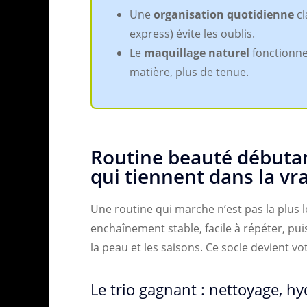
Une
organisation quotidienne
cl
express) évite les oublis.
Le
maquillage naturel
fonctionne
matière, plus de tenue.
Routine beauté débutan
qui tiennent dans la vra
Une routine qui marche n’est pas la plus lo
enchaînement stable, facile à répéter, pui
la peau et les saisons. Ce socle devient 
Le trio gagnant : nettoyage, hy