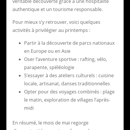
véritable découverte grâce à une hospitalité
authentique et un tourisme responsable.
Pour mieux s’y retrouver, voici quelques
activités à privilégier au printemps :
Partir à la découverte de parcs nationaux
en Europe ou en Asie
Oser l’aventure sportive : rafting, vélo,
parapente, spéléologie
S’essayer à des ateliers culturels : cuisine
locale, artisanat, danses traditionnelles
Opter pour des voyages combinés : plage
le matin, exploration de villages l’après-
midi
En résumé, le mois de mai regorge