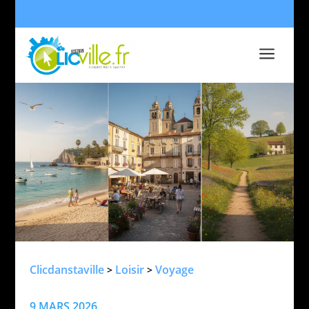
a
Clicdanstaville
Loisir
Voyage
>
>
9 MARS 2026