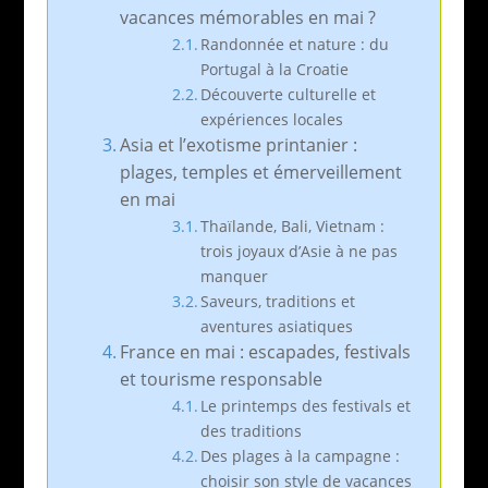
vacances mémorables en mai ?
Randonnée et nature : du
Portugal à la Croatie
Découverte culturelle et
expériences locales
Asia et l’exotisme printanier :
plages, temples et émerveillement
en mai
Thaïlande, Bali, Vietnam :
trois joyaux d’Asie à ne pas
manquer
Saveurs, traditions et
aventures asiatiques
France en mai : escapades, festivals
et tourisme responsable
Le printemps des festivals et
des traditions
Des plages à la campagne :
choisir son style de vacances