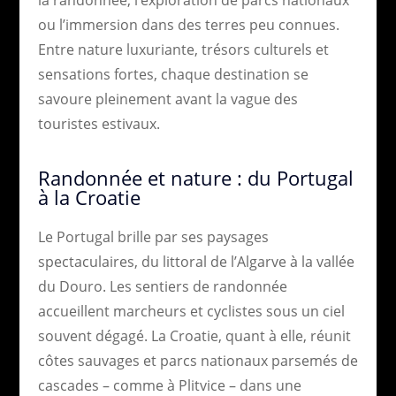
la randonnée, l’exploration de parcs nationaux
ou l’immersion dans des terres peu connues.
Entre nature luxuriante, trésors culturels et
sensations fortes, chaque destination se
savoure pleinement avant la vague des
touristes estivaux.
Randonnée et nature : du Portugal
à la Croatie
Le Portugal brille par ses paysages
spectaculaires, du littoral de l’Algarve à la vallée
du Douro. Les sentiers de randonnée
accueillent marcheurs et cyclistes sous un ciel
souvent dégagé. La Croatie, quant à elle, réunit
côtes sauvages et parcs nationaux parsemés de
cascades – comme à Plitvice – dans une