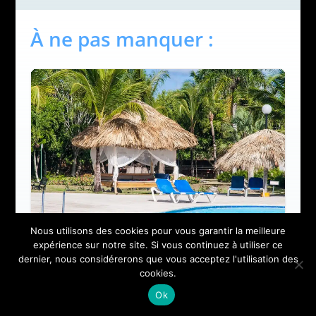
À ne pas manquer :
Nous utilisons des cookies pour vous garantir la meilleure
expérience sur notre site. Si vous continuez à utiliser ce
dernier, nous considérerons que vous acceptez l'utilisation des
Séjour tout compris avec
cookies.
Selectour : votre guide pour des
vacances parfaites
Ok