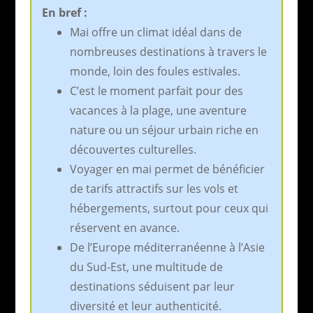
En bref :
Mai offre un climat idéal dans de
nombreuses destinations à travers le
monde, loin des foules estivales.
C’est le moment parfait pour des
vacances à la plage, une aventure
nature ou un séjour urbain riche en
découvertes culturelles.
Voyager en mai permet de bénéficier
de tarifs attractifs sur les vols et
hébergements, surtout pour ceux qui
réservent en avance.
De l’Europe méditerranéenne à l’Asie
du Sud-Est, une multitude de
destinations séduisent par leur
diversité et leur authenticité.