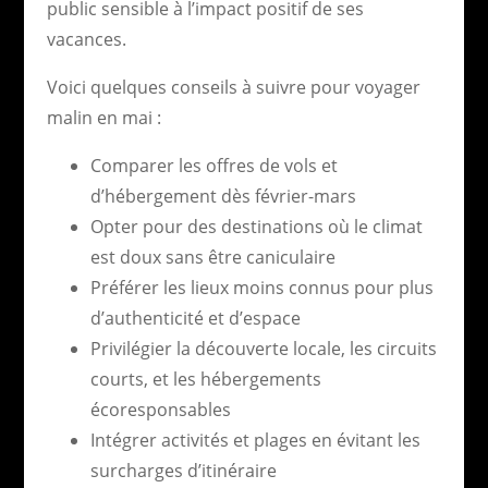
public sensible à l’impact positif de ses
vacances.
Voici quelques conseils à suivre pour voyager
malin en mai :
Comparer les offres de vols et
d’hébergement dès février-mars
Opter pour des destinations où le climat
est doux sans être caniculaire
Préférer les lieux moins connus pour plus
d’authenticité et d’espace
Privilégier la découverte locale, les circuits
courts, et les hébergements
écoresponsables
Intégrer activités et plages en évitant les
surcharges d’itinéraire