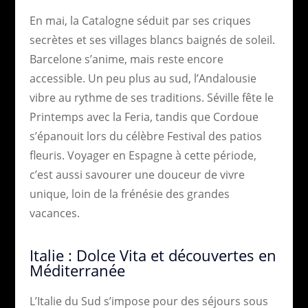
En mai, la Catalogne séduit par ses criques
secrètes et ses villages blancs baignés de soleil.
Barcelone s’anime, mais reste encore
accessible. Un peu plus au sud, l’Andalousie
vibre au rythme de ses traditions. Séville fête le
Printemps avec la Feria, tandis que Cordoue
s’épanouit lors du célèbre Festival des patios
fleuris. Voyager en Espagne à cette période,
c’est aussi savourer une douceur de vivre
unique, loin de la frénésie des grandes
vacances.
Italie : Dolce Vita et découvertes en
Méditerranée
L’Italie du Sud s’impose pour des séjours sous