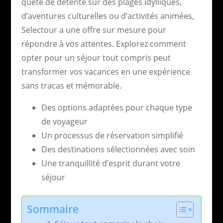
quête de détente sur des plages idylliques,
d’aventures culturelles ou d’activités animées,
Selectour a une offre sur mesure pour
répondre à vos attentes. Explorez comment
opter pour un séjour tout compris peut
transformer vos vacances en une expérience
sans tracas et mémorable.
Des options adaptées pour chaque type
de voyageur
Un processus de réservation simplifié
Des destinations sélectionnées avec soin
Une tranquillité d’esprit durant votre
séjour
Sommaire