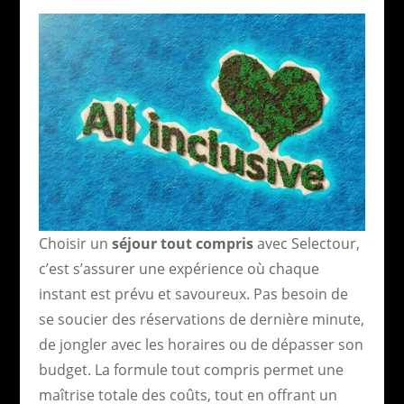
Choisir un
séjour tout compris
avec Selectour,
c’est s’assurer une expérience où chaque
instant est prévu et savoureux. Pas besoin de
se soucier des réservations de dernière minute,
de jongler avec les horaires ou de dépasser son
budget. La formule tout compris permet une
maîtrise totale des coûts, tout en offrant un