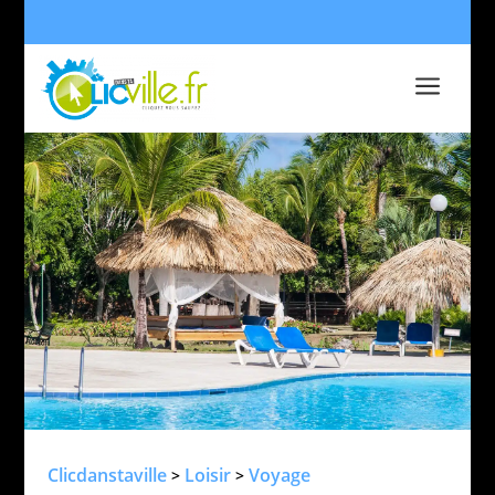
a
Clicdanstaville
Loisir
Voyage
>
>