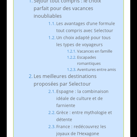
Séjour tout compris : le choix
parfait pour des vacances
inoubliables
Les avantages d’une formule
tout compris avec Selectour
Un choix adapté pour tous
les types de voyageurs
Vacances en famille
Escapades
romantiques
Aventures entre amis
Les meilleures destinations
proposées par Selectour
Espagne : la combinaison
idéale de culture et de
farniente
Grèce : entre mythologie et
détente
France : redécouvrez les
joyaux de l’Hexagone