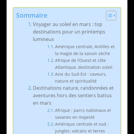
Sommaire
Voyager au soleil en mars : top
destinations pour un printemps
lumineux
Amérique centrale, Antilles et
la magie de la saison sèche
Afrique de l’Ouest et côte
Atlantique, destination soleil
Asie du Sud-Est : saveurs,
nature et spiritualité
Destinations nature, randonnées et
aventures hors des sentiers battus
en mars
Afrique : parcs nationaux et
savanes en majesté
Amérique centrale et sud :
jungles, volcans et terres