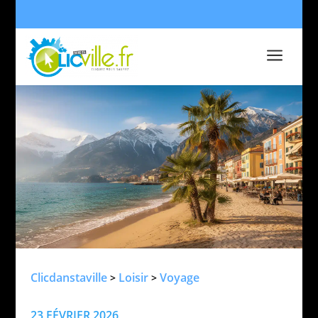
a
Clicdanstaville
Loisir
Voyage
>
>
23 FÉVRIER 2026