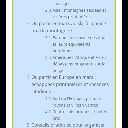
sauvages
Asie : montagnes sacrées et
rizières printanières
Où partir en mars au ski, à la neige
ou à la montagne ?
Europe : le charme des Alpes
et leurs équivalents
nordiques
Amériques, Afrique et Asie :
dépaysement garanti sur la
neige
Où partir en Europe en mars :
échappées printanières et vacances
citadines
Sud de l’Europe : premiers
rayons et villes vivantes
Centres historiques et petits
prix
Conseils pratiques pour organiser