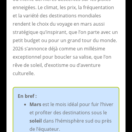
enneigées. Le climat, les prix, la fréquentation
et la variété des destinations mondiales
rendent le choix du voyage en mars aussi
stratégique qu’inspirant, que l’on parte avec un
petit budget ou pour un grand tour du monde.
2026 s’annonce déjà comme un millésime
exceptionnel pour boucler sa valise, que l’on
rêve de soleil, d’exotisme ou d’aventure
culturelle.
En bref :
Mars
est le mois idéal pour fuir l’hiver
et profiter des destinations sous le
soleil
dans l’hémisphère sud ou près
de l’équateur.