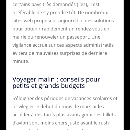
certains pays très demandés (Îles), il est
préférable de s’y prendre tôt. De nombreux
sites web proposent aujourd’hui des solutions
pour obtenir rapidement un rendez-vous en
mairie ou renouveler un passeport. Une
vigilance accrue sur ces aspects administratifs
évitera de mauvaises surprises de dernière
minute.
Voyager malin : conseils pour
petits et grands budgets
S’éloigner des périodes de vacances scolaires et
privilégier le début du mois de mars aide à
accéder à des tarifs plus avantageux. Les billets
d’avion sont moins chers juste avant le rush