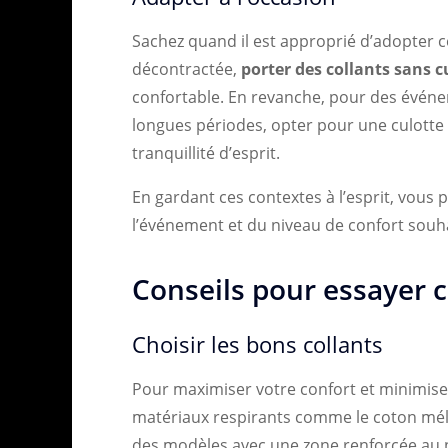
Sachez quand il est approprié d’adopter 
décontractée,
porter des collants sans c
confortable. En revanche, pour des événe
longues périodes, opter pour une culotte 
tranquillité d’esprit.
En gardant ces contextes à l’esprit, vous 
l’événement et du niveau de confort souha
Conseils pour essayer 
Choisir les bons collants
Pour maximiser votre confort et minimiser 
matériaux respirants comme le coton méla
des modèles avec une zone renforcée au 