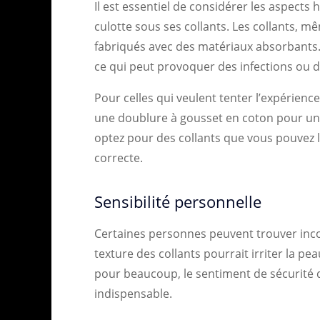
Il est essentiel de considérer les aspects
culotte sous ses collants. Les collants, m
fabriqués avec des matériaux absorbants.
ce qui peut provoquer des infections ou de
Pour celles qui veulent tenter l’expérienc
une doublure à gousset en coton pour une 
optez pour des collants que vous pouvez
correcte.
Sensibilité personnelle
Certaines personnes peuvent trouver inc
texture des collants pourrait irriter la pe
pour beaucoup, le sentiment de sécurité q
indispensable.