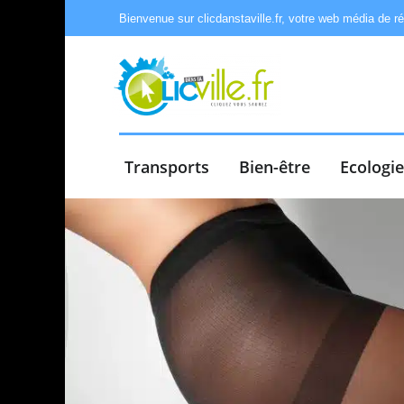
Bienvenue sur clicdanstaville.fr, votre web média de r
Transports
Bien-être
Ecologi