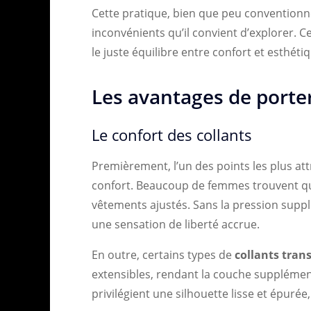
Cette pratique, bien que peu conventionne
inconvénients qu’il convient d’explorer. Ce
le juste équilibre entre confort et esthét
Les avantages de porter
Le confort des collants
Premièrement, l’un des points les plus at
confort. Beaucoup de femmes trouvent que
vêtements ajustés. Sans la pression supplé
une sensation de liberté accrue.
En outre, certains types de
collants tran
extensibles, rendant la couche supplémen
privilégient une silhouette lisse et épurée