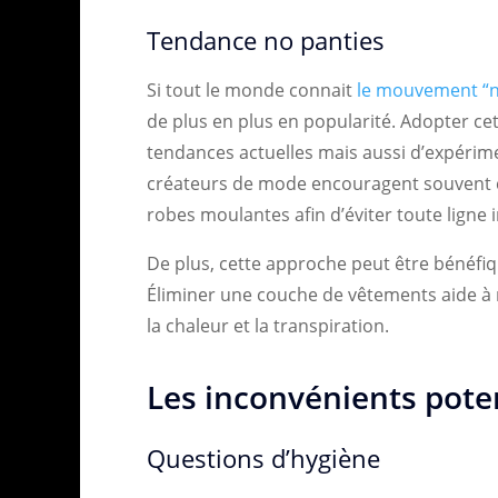
Tendance no panties
Si tout le monde connait
le mouvement “n
de plus en plus en popularité. Adopter c
tendances actuelles mais aussi d’expérime
créateurs de mode encouragent souvent c
robes moulantes afin d’éviter toute ligne 
De plus, cette approche peut être bénéfi
Éliminer une couche de vêtements aide à res
la chaleur et la transpiration.
Les inconvénients pote
Questions d’hygiène