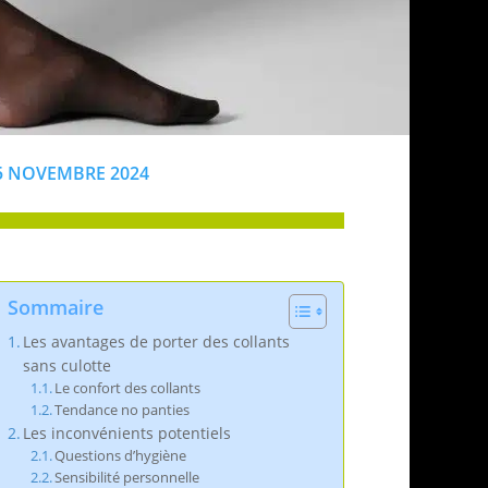
5 NOVEMBRE 2024
Sommaire
Les avantages de porter des collants
sans culotte
Le confort des collants
Tendance no panties
Les inconvénients potentiels
Questions d’hygiène
Sensibilité personnelle