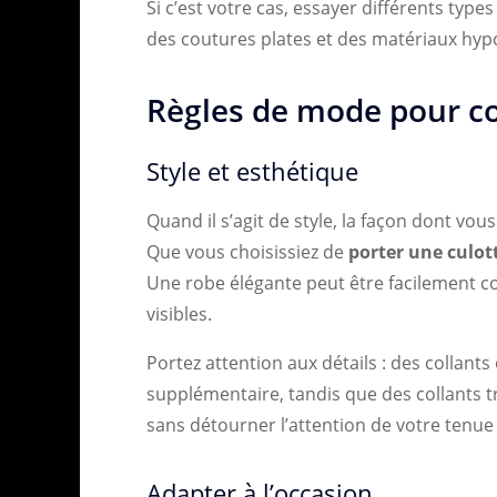
Si c’est votre cas, essayer différents type
des coutures plates et des matériaux hyp
Règles de mode pour co
Style et esthétique
Quand il s’agit de style, la façon dont vous
Que vous choisissiez de
porter une culot
Une robe élégante peut être facilement 
visibles.
Portez attention aux détails : des collan
supplémentaire, tandis que des collants 
sans détourner l’attention de votre tenue 
Adapter à l’occasion