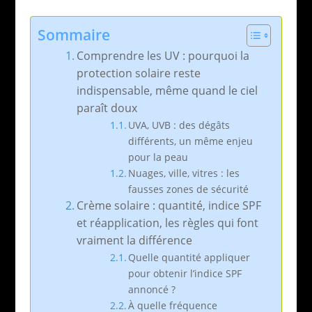
Sommaire
Comprendre les UV : pourquoi la
protection solaire reste
indispensable, même quand le ciel
paraît doux
UVA, UVB : des dégâts
différents, un même enjeu
pour la peau
Nuages, ville, vitres : les
fausses zones de sécurité
Crème solaire : quantité, indice SPF
et réapplication, les règles qui font
vraiment la différence
Quelle quantité appliquer
pour obtenir l’indice SPF
annoncé ?
À quelle fréquence