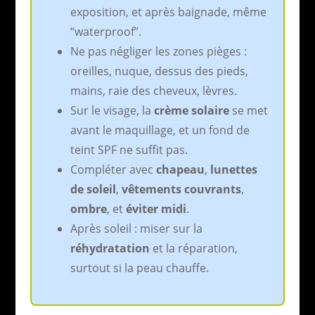
exposition, et après baignade, même
“waterproof”.
Ne pas négliger les zones pièges :
oreilles, nuque, dessus des pieds,
mains, raie des cheveux, lèvres.
Sur le visage, la
crème solaire
se met
avant le maquillage, et un fond de
teint SPF ne suffit pas.
Compléter avec
chapeau
,
lunettes
de soleil
,
vêtements couvrants
,
ombre
, et
éviter midi
.
Après soleil : miser sur la
réhydratation
et la réparation,
surtout si la peau chauffe.