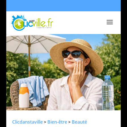
a
Clicdanstaville
Bien-être
Beauté
>
>