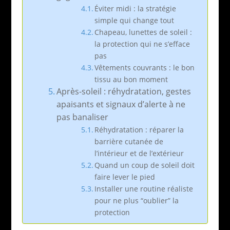
Éviter midi : la stratégie
simple qui change tout
Chapeau, lunettes de soleil :
la protection qui ne s’efface
pas
Vêtements couvrants : le bon
tissu au bon moment
Après-soleil : réhydratation, gestes
apaisants et signaux d’alerte à ne
pas banaliser
Réhydratation : réparer la
barrière cutanée de
l’intérieur et de l’extérieur
Quand un coup de soleil doit
faire lever le pied
Installer une routine réaliste
pour ne plus “oublier” la
protection