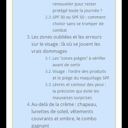
renouveler pour rester
protégé toute la journée ?
SPF 30 ou SPF 50 : comment
choisir sans se tromper de
combat
Les zones oubliées et les erreurs
sur le visage : là où se jouent les
vrais dommages
Les “zones pièges” à vérifier
avant de sortir
Visage : l’ordre des produits
et le piège du maquillage SPF
Lèvres et contour des yeux :
la précision qui évite les
mauvaises surprises
Au-delà de la crème : chapeau,
lunettes de soleil, vêtements
couvrants et ombre, le combo
gagnant