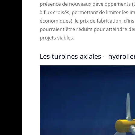
présence de nouveaux développements (tel
à flux croisés, permettant de limiter les
économiques), le prix de fabrication, d’ins
pourraient être réduits pour atteindre d
projets viables.
Les turbines axiales – hydroli