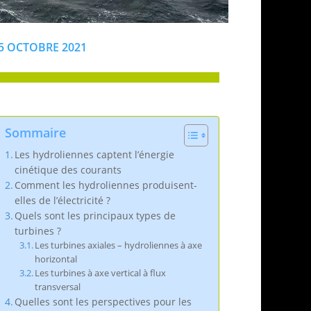
5 OCTOBRE 2021
Sommaire
Les hydroliennes captent l’énergie
cinétique des courants
Comment les hydroliennes produisent-
elles de l’électricité ?
Quels sont les principaux types de
turbines ?
Les turbines axiales – hydroliennes à axe
horizontal
Les turbines à axe vertical à flux
transversal
Quelles sont les perspectives pour les