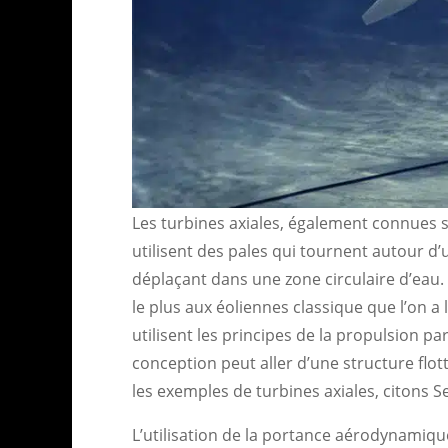
Les turbines axiales, également connues s
utilisent des pales qui tournent autour d’u
déplaçant dans une zone circulaire d’eau.
le plus aux éoliennes classique que l’on a 
utilisent les principes de la propulsion 
conception peut aller d’une structure flot
les exemples de turbines axiales, citons
L’utilisation de la portance aérodynamique