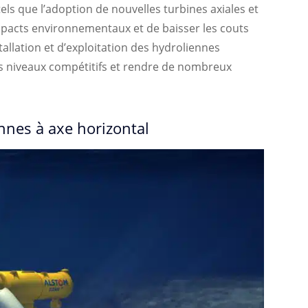
s que l’adoption de nouvelles turbines axiales et
 impacts environnementaux et de baisser les couts
tallation et d’exploitation des hydroliennes
es niveaux compétitifs et rendre de nombreux
ennes à axe horizontal