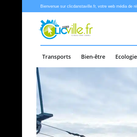
Bienvenue sur clicdanstaville.fr, votre web média de r
Transports
Bien-être
Ecologi