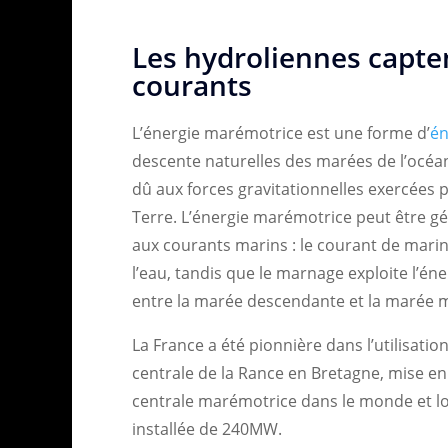
Les hydroliennes capten
courants
L’énergie marémotrice est une forme d’
én
descente naturelles des marées de l’océan
dû aux forces gravitationnelles exercées pa
Terre. L’énergie marémotrice peut être g
aux courants marins : le courant de marins
l’eau, tandis que le marnage exploite l’én
entre la marée descendante et la marée 
La France a été pionnière dans l’utilisatio
centrale de la Rance en Bretagne, mise en
centrale marémotrice dans le monde et lo
installée de 240MW.