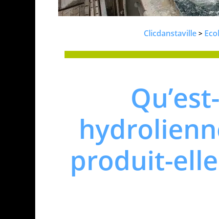
Clicdanstaville
Eco
>
Qu’est
hydrolien
produit-elle 