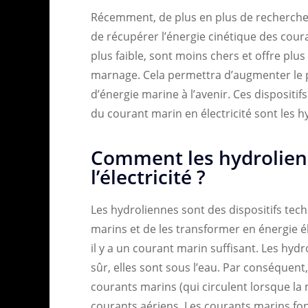
Récemment, de plus en plus de recherches
de récupérer l’énergie cinétique des cour
plus faible, sont moins chers et offre plus 
marnage. Cela permettra d’augmenter le 
d’énergie marine à l’avenir. Ces dispositi
du courant marin en électricité sont les h
Comment les hydrolienn
l’électricité ?
Les hydroliennes sont des dispositifs tec
marins et de les transformer en énergie él
il y a un courant marin suffisant. Les hyd
sûr, elles sont sous l’eau. Par conséquent
courants marins (qui circulent lorsque l
courants aériens. Les courants marins font