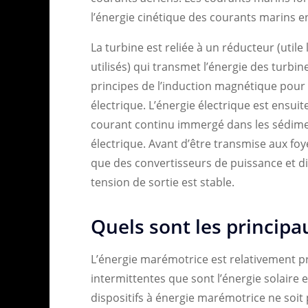
l’énergie cinétique des courants marins 
La turbine est reliée à un réducteur (util
utilisés) qui transmet l’énergie des turbin
principes de l’induction magnétique pour
électrique. L’énergie électrique est ensui
courant continu immergé dans les sédimen
électrique. Avant d’être transmise aux foy
que des convertisseurs de puissance et div
tension de sortie est stable.
Quels sont les principa
L’énergie marémotrice est relativement p
intermittentes que sont l’énergie solaire et
dispositifs à énergie marémotrice ne soit