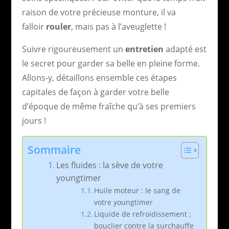
raison de votre précieuse monture, il va
falloir
rouler
, mais pas à l’aveuglette !
Suivre rigoureusement un
entretien
adapté est
le secret pour garder sa belle en pleine forme.
Allons-y, détaillons ensemble ces étapes
capitales de façon à garder votre belle
d’époque de même fraîche qu’à ses premiers
jours !
Sommaire
Les fluides : la sève de votre
youngtimer
Huile moteur : le sang de
votre youngtimer
Liquide de refroidissement :
bouclier contre la surchauffe