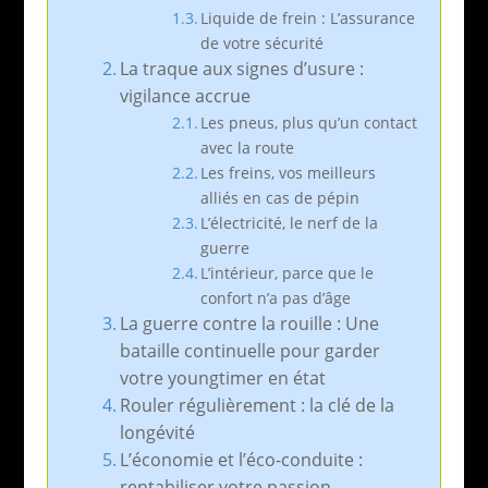
Liquide de frein : L’assurance
de votre sécurité
La traque aux signes d’usure :
vigilance accrue
Les pneus, plus qu’un contact
avec la route
Les freins, vos meilleurs
alliés en cas de pépin
L’électricité, le nerf de la
guerre
L’intérieur, parce que le
confort n’a pas d’âge
La guerre contre la rouille : Une
bataille continuelle pour garder
votre youngtimer en état
Rouler régulièrement : la clé de la
longévité
L’économie et l’éco-conduite :
rentabiliser votre passion