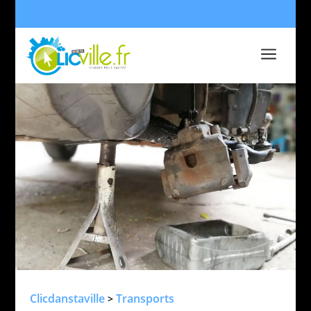
a
Clicdanstaville
Transports
>