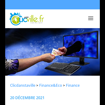
a
Clicdanstaville
Finance&Eco
Finance
>
>
20 DÉCEMBRE 2021