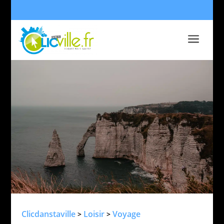
a
Clicdanstaville
Loisir
Voyage
>
>