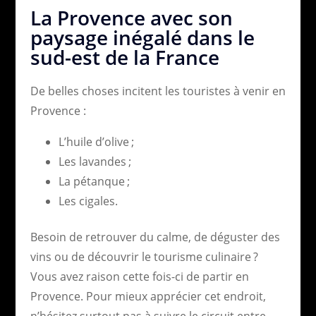
La Provence avec son
paysage inégalé dans le
sud-est de la France
De belles choses incitent les touristes à venir en
Provence :
L’huile d’olive ;
Les lavandes ;
La pétanque ;
Les cigales.
Besoin de retrouver du calme, de déguster des
vins ou de découvrir le tourisme culinaire ?
Vous avez raison cette fois-ci de partir en
Provence. Pour mieux apprécier cet endroit,
n’hésitez surtout pas à suivre le circuit entre