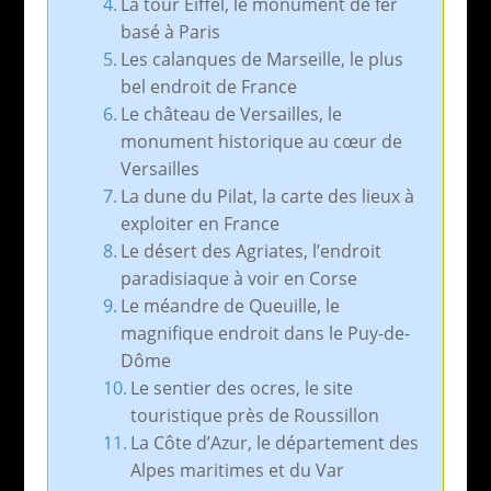
La tour Eiffel, le monument de fer
basé à Paris
Les calanques de Marseille, le plus
bel endroit de France
Le château de Versailles, le
monument historique au cœur de
Versailles
La dune du Pilat, la carte des lieux à
exploiter en France
Le désert des Agriates, l’endroit
paradisiaque à voir en Corse
Le méandre de Queuille, le
magnifique endroit dans le Puy-de-
Dôme
Le sentier des ocres, le site
touristique près de Roussillon
La Côte d’Azur, le département des
Alpes maritimes et du Var