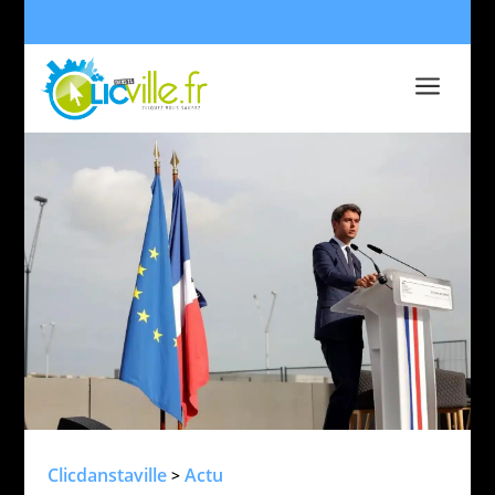
a
Clicdanstaville
Actu
>