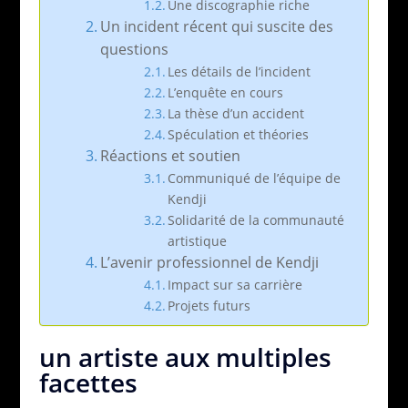
Une discographie riche
Un incident récent qui suscite des
questions
Les détails de l’incident
L’enquête en cours
La thèse d’un accident
Spéculation et théories
Réactions et soutien
Communiqué de l’équipe de
Kendji
Solidarité de la communauté
artistique
L’avenir professionnel de Kendji
Impact sur sa carrière
Projets futurs
un artiste aux multiples
facettes