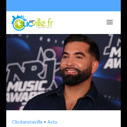
a
Clicdanstaville
Actu
>